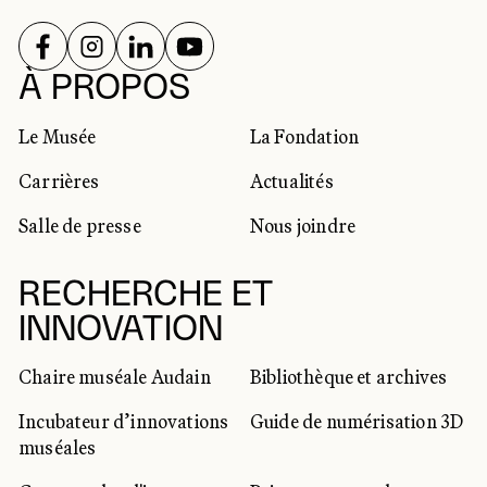
SUIVEZ-NOUS SUR
SUIVEZ-NOUS SUR
SUIVEZ-NOUS SUR
SUIVEZ-NOUS SUR
RÉSEAUX SOCIAUX
À PROPOS
Le Musée
La Fondation
Carrières
Actualités
Salle de presse
Nous joindre
RECHERCHE ET
INNOVATION
Chaire muséale Audain
Bibliothèque et archives
Incubateur d’innovations
Guide de numérisation 3D
muséales