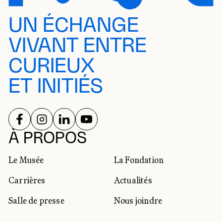
UN ÉCHANGE
VIVANT ENTRE
CURIEUX
ET INITIÉS
SUIVEZ-NOUS SUR
SUIVEZ-NOUS SUR
SUIVEZ-NOUS SUR
SUIVEZ-NOUS SUR
RÉSEAUX SOCIAUX
À PROPOS
Le Musée
La Fondation
Carrières
Actualités
Salle de presse
Nous joindre