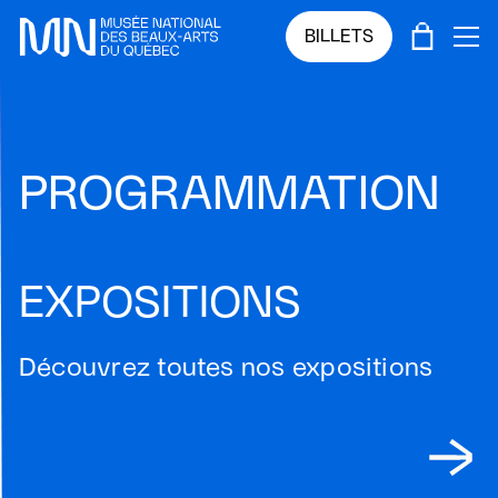
Sauter au menu principal
Sauter au contenu principal
Sauter au pied de page
PANIE
BILLETS
OU
PROGRAMMATION
EXPOSITIONS
Découvrez toutes nos expositions