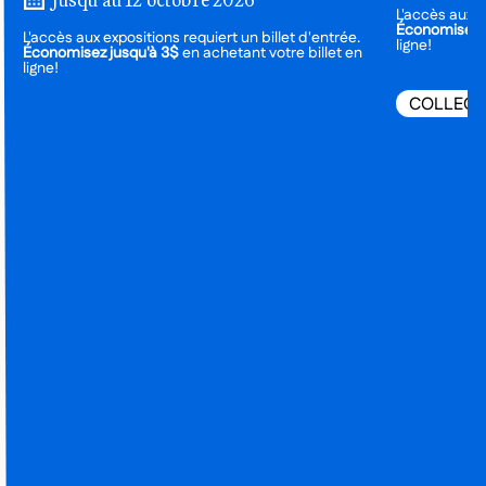
L'accès aux e
Économisez j
L'accès aux expositions requiert un billet d'entrée.
ligne!
Économisez jusqu'à 3$
en achetant votre billet en
ligne!
COLLECT