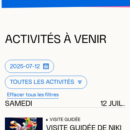
ACTIVITÉS À VENIR
2025-07-12
FILTRE ACTUELLEMENT APPLIQUÉ
OUVRIR LA MODALE DE LISTE DE F
TOUTES LES ACTIVITÉS
FILTRE ACTUELLEMENT APPL
OUVRIR LA MODALE DE LISTE
Effacer tous les filtres
533 résultats
SAMEDI
12 JUIL.
VISITE GUIDÉE
VISITE GUIDÉE DE NIKI