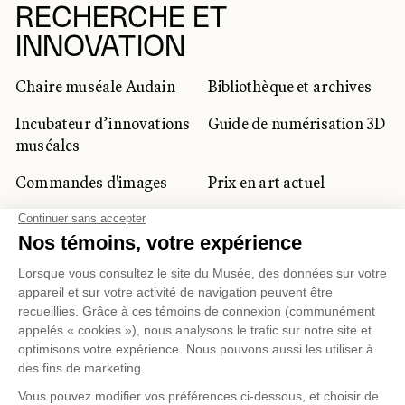
RECHERCHE ET
INNOVATION
Chaire muséale Audain
Bibliothèque et archives
Incubateur d’innovations
Guide de numérisation 3D
muséales
Commandes d'images
Prix en art actuel
Prix Lynne-Cohen
CLIENTÈLE CORPORATIVE
ET PRIVÉE
Location d'espaces
Activités corporatives
Location d'œuvres
Voyagistes et
professionnels du