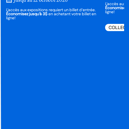
L'accès aux e
Économisez j
L'accès aux expositions requiert un billet d'entrée.
ligne!
Économisez jusqu'à 3$
en achetant votre billet en
ligne!
COLLECT