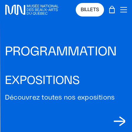
Sauter au menu principal
Sauter au contenu principal
Sauter au pied de page
PANIE
BILLETS
OU
PROGRAMMATION
EXPOSITIONS
Découvrez toutes nos expositions