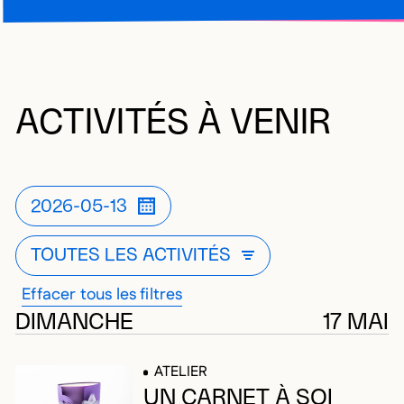
ACTIVITÉS À VENIR
2026-05-13
FILTRE ACTUELLEMENT APPLIQUÉ
OUVRIR LA MODALE DE LISTE DE F
TOUTES LES ACTIVITÉS
FILTRE ACTUELLEMENT APPL
OUVRIR LA MODALE DE LISTE
Effacer tous les filtres
224 résultats
DIMANCHE
17 MAI
ATELIER
UN CARNET À SOI