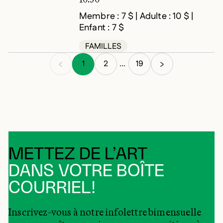
Membre : 7 $ | Adulte : 10 $ |
Enfant : 7 $
FAMILLES
1
2
19
...
METTEZ DE L’ART
DANS VOTRE BOÎTE
COURRIEL!
Inscrivez-vous à notre infolettre bimensuelle