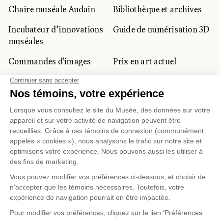
Chaire muséale Audain
Bibliothèque et archives
Incubateur d’innovations
Guide de numérisation 3D
muséales
Commandes d'images
Prix en art actuel
Prix Lynne-Cohen
CLIENTÈLE CORPORATIVE
ET PRIVÉE
Location d'espaces
Activités corporatives
Location d'œuvres
Voyagistes et
professionnels du
tourisme