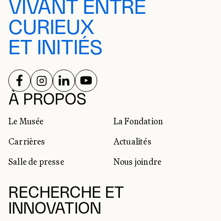
VIVANT ENTRE
CURIEUX
ET INITIÉS
SUIVEZ-NOUS SUR
SUIVEZ-NOUS SUR
SUIVEZ-NOUS SUR
SUIVEZ-NOUS SUR
RÉSEAUX SOCIAUX
À PROPOS
Le Musée
La Fondation
Carrières
Actualités
Salle de presse
Nous joindre
RECHERCHE ET
INNOVATION