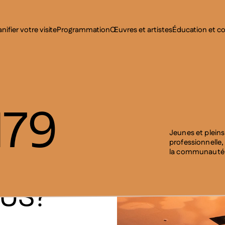
MENU SE
anifier votre visite
Programmation
Œuvres et artistes
Éducation et 
MENU PRI
179
Jeunes et pleins
professionnelle,
la communauté c
US?