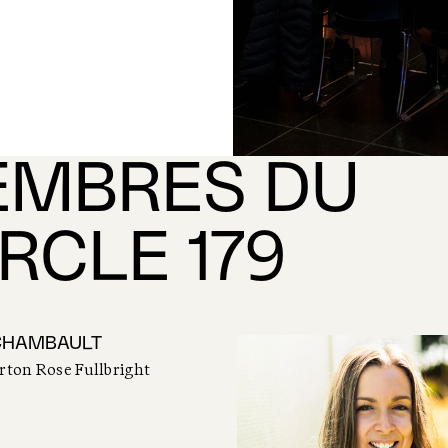
MBRES DU
RCLE 179
CHAMBAULT
rton Rose Fullbright