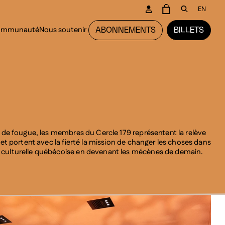
CONDAIRE
EN
PANIER
OUVRIR L
communauté
Nous soutenir
ABONNEMENTS
BILLETS
NCIPAL
 de fougue, les membres du Cercle 179 représentent la relève
 et portent avec la fierté la mission de changer les choses dans
ulturelle québécoise en devenant les mécènes de demain.