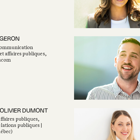
RGERON
 Communication
et affaires publiques,
sacom
OLIVIER DUMONT
ffaires publiques,
lations publiques |
uébec)