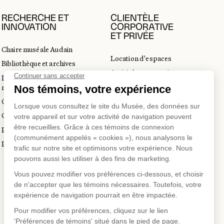
RECHERCHE ET
CLIENTÈLE
INNOVATION
CORPORATIVE
ET PRIVÉE
Chaire muséale Audain
Location d'espaces
Bibliothèque et archives
Activités corporatives
Incubateur d’innovations
Location d'œuvres
muséales
Voyagistes et professionnels
Guide de numérisation 3D
du tourisme
Commandes d'images
Prix en art actuel
Prix Lynne-Cohen