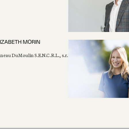
IZABETH MORIN
neau DuMoulin S.E.N.C.R.L., s.r.l.