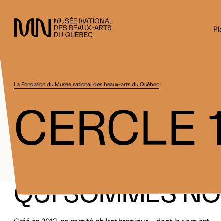
Sauter au menu principal
Sauter au contenu principal
Sauter au pied de page
Pl
La Fondation du Musée national des beaux-arts du Québec
CERCLE 
QUI SOMMES NO