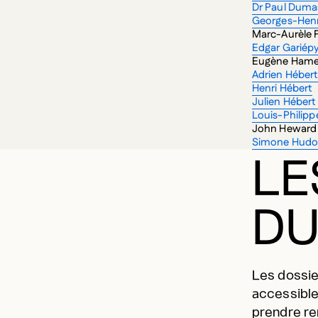
Dr Paul Duma
Georges-Hen
Marc-Aurèle Fo
Edgar Gariép
Eugène Ham
Adrien Héber
Henri Hébert
Julien Héber
Louis-Philipp
John Heward
Simone Hud
LE
DU
Les dossie
accessible
prendre re