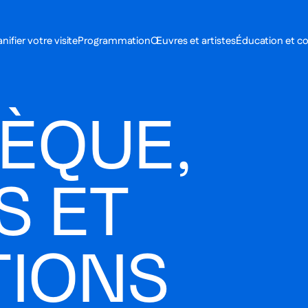
MENU SE
anifier votre visite
Programmation
Œuvres et artistes
Éducation et 
MENU PRI
HÈQUE,
S ET
TIONS