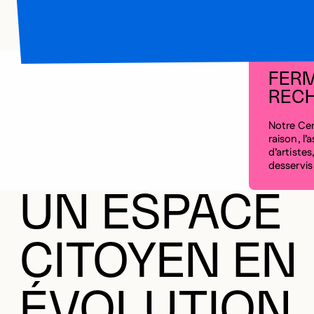
FERM
REC
Notre Cen
raison, l
d’artistes
desservis
UN ESPACE
CITOYEN EN
ÉVOLUTION