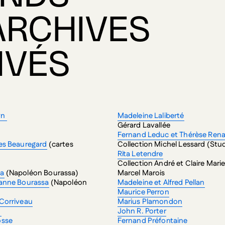
ARCHIVES
IVÉS
yn
Madeleine Laliberté
Gérard Lavallée
Fernand Leduc et Thérèse Ren
ves Beauregard
(cartes
Collection Michel Lessard (Stud
Rita Letendre
Collection André et Claire Marie
sa
(Napoléon Bourassa)
Marcel Marois
eanne Bourassa
(Napoléon
Madeleine et Alfred Pellan
Maurice Perron
 Corriveau
Marius Plamondon
t
John R. Porter
osse
Fernand Préfontaine