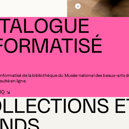
EN SAVOIR PLUS SUR C
OUVRIR LA MODALE
TALOGUE
FORMATISÉ
informatisé de la bibliothèque du Musée national des beaux-arts
ulté en ligne.
IQ
LLECTIONS E
NDS