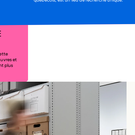
québécois, est un lieu de recherche unique.
E
ette
œuvres et
nt plus