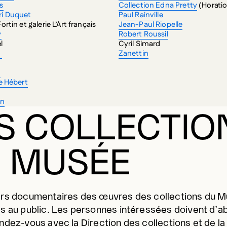
s
Collection Edna Pretty
(Horatio
ri Duquet
Paul Rainville
rtin et galerie L’Art français
Jean-Paul Riopelle
y
Robert Roussil
el
Cyril Simard
t
Zanettin
t
e Hébert
on
S COLLECTIO
 MUSÉE
rs documentaires des œuvres des collections du 
s au public. Les personnes intéressées doivent d’a
ndez-vous avec la Direction des collections et de la