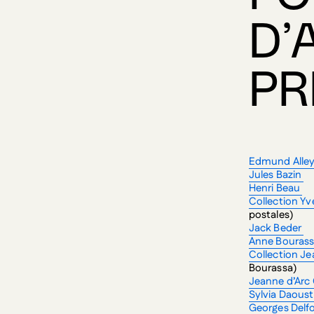
D’
PR
Edmund Alle
Jules Bazin
Henri Beau
Collection Y
postales)
Jack Beder
Anne Bouras
Collection J
Bourassa)
Jeanne d’Arc
Sylvia Daous
Georges Delf