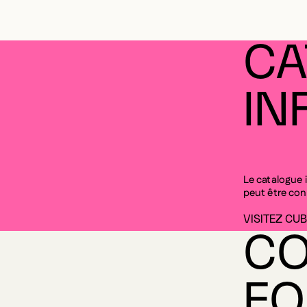
CA
IN
Le catalogue 
peut être cons
VISITEZ CUB
CO
FO