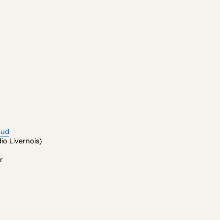
aud
io Livernois)
r