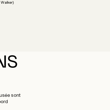
 Walker)
NS
Musée sont
bord