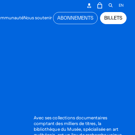
CONDAIRE
EN
PANIER
OUVRIR L
communauté
Nous soutenir
ABONNEMENTS
BILLETS
NCIPAL
Avec ses collections documentaires
comptant des milliers de titres, la
bibliothèque du Musée, spécialisée en art