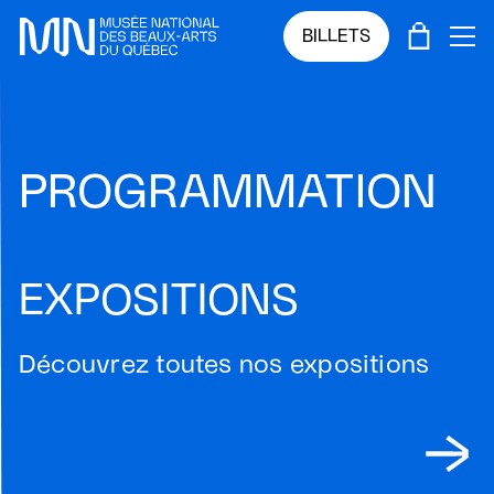
Sauter au menu principal
Sauter au contenu principal
Sauter au pied de page
PANIE
BILLETS
OU
PROGRAMMATION
EXPOSITIONS
Découvrez toutes nos expositions