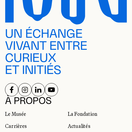
UN ÉCHANGE
VIVANT ENTRE
CURIEUX
ET INITIÉS
SUIVEZ-NOUS SUR
SUIVEZ-NOUS SUR
SUIVEZ-NOUS SUR
SUIVEZ-NOUS SUR
RÉSEAUX SOCIAUX
À PROPOS
Le Musée
La Fondation
Carrières
Actualités