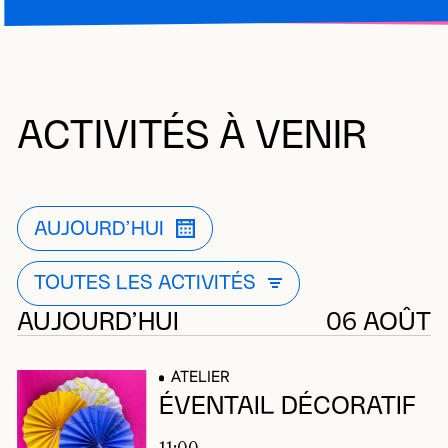
ACTIVITÉS À VENIR
AUJOURD’HUI
FILTRE ACTUELLEMENT APPLIQUÉ
OUVRIR LA MODALE DE LISTE DE 
TOUTES LES ACTIVITÉS
FILTRE ACTUELLEMENT APPL
OUVRIR LA MODALE DE LISTE
103 résultats
AUJOURD’HUI
06 AOÛT
ATELIER
ÉVENTAIL DÉCORATIF
11:00