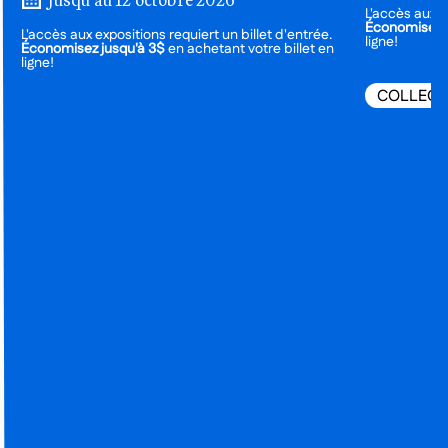
L'accès aux e
Économisez j
L'accès aux expositions requiert un billet d'entrée.
ligne!
Économisez jusqu'à 3$
en achetant votre billet en
ligne!
COLLECT