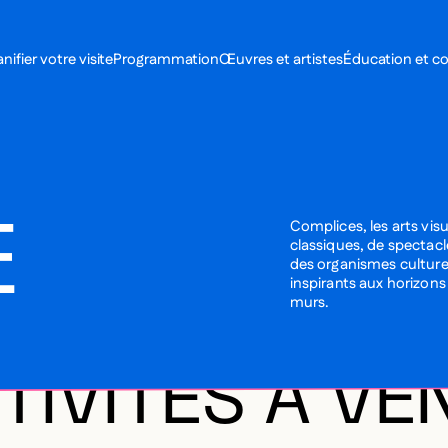
MENU SE
anifier votre visite
Programmation
Œuvres et artistes
Éducation et 
MENU PRI
E
Complices, les arts vis
classiques, de spectac
des organismes culturel
inspirants aux horizon
murs.
TIVITÉS À VE
t trouvé pour votre recherche. Essayez d’appliquer un autre filtre.