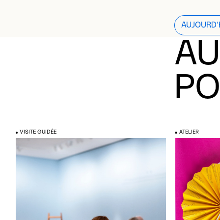
AUJOURD’
F
O
AU
PO
VISITE GUIDÉE
ATELIER