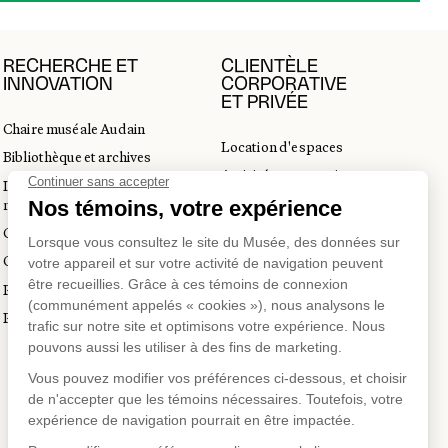
RECHERCHE ET
CLIENTÈLE
INNOVATION
CORPORATIVE
ET PRIVÉE
Chaire muséale Audain
Location d'espaces
Bibliothèque et archives
Activités corporatives
Incubateur d’innovations
Location d'œuvres
muséales
Voyagistes et professionnels
Guide de numérisation 3D
du tourisme
Commandes d'images
Prix en art actuel
Prix Lynne-Cohen