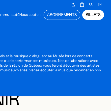
CONDAIRE
EN
PANIER
OUVRIR L
communauté
Nous soutenir
ABONNEMENTS
BILLETS
NCIPAL
uels et la musique dialoguent au Musée lors de concerts
les ou de performances musicales. Nos collaborations avec
s de la région de Québec vous feront découvrir des artistes
s musicaux variés. Venez écouter la musique résonner en nos
NIR