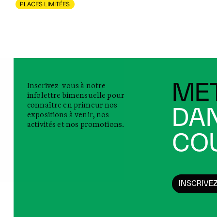
PLACES LIMITÉES
Inscrivez-vous à notre
MET
infolettre bimensuelle pour
connaître en primeur nos
DAN
expositions à venir, nos
activités et nos promotions.
COU
INSCRIVE