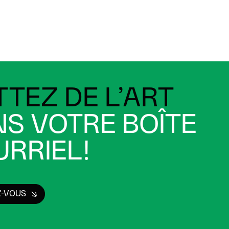
TEZ DE L’ART
S VOTRE BOÎTE
RRIEL!
Z-VOUS