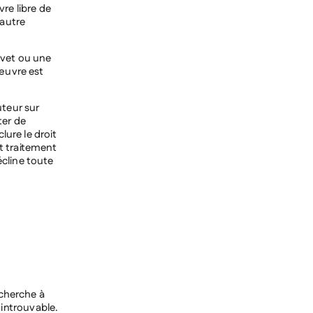
vre libre de
 autre
evet ou une
’œuvre est
uteur sur
ter de
lure le droit
ut traitement
cline toute
 cherche à
t introuvable.