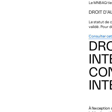
DROIT D’
Le statut de c
validé. Pour 
Consulter cet
DRO
INT
CON
INT
À l’exception
le Musée nati