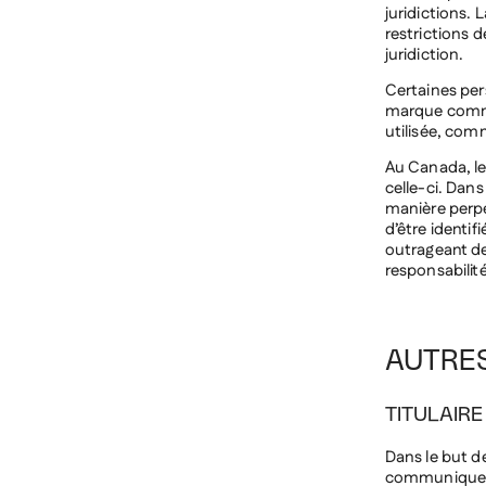
juridictions. 
restrictions 
juridiction.
Certaines per
marque commer
utilisée, comm
Au Canada, le
celle-ci. Dans
manière perpét
d’être identif
outrageant de
responsabilité
AUTRE
TITULAIR
Dans le but d
communiquer av
Le MNBAQ tien