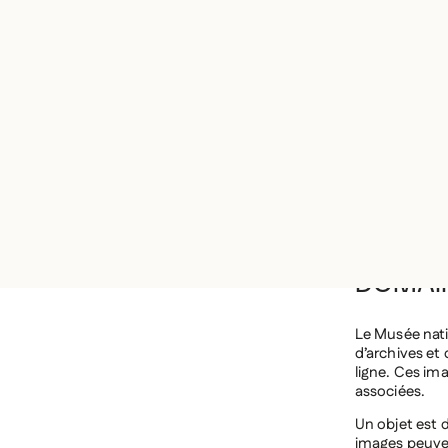
d’utiliser l’œ
droits voisins
la personne t
Commande d
ŒUV
DRO
DOMAI
Le Musée nati
d’archives et
ligne. Ces ima
associées.
Un objet est d
images peuven