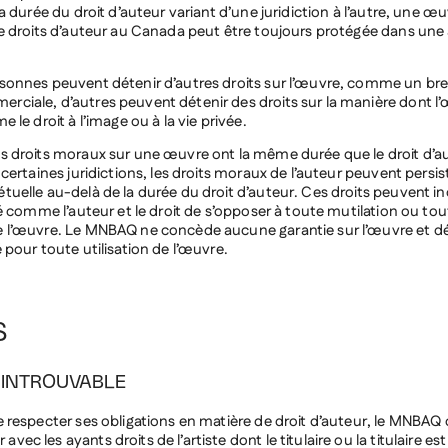
La durée du droit d’auteur variant d’une juridiction à l’autre, une œu
de droits d’auteur au Canada peut être toujours protégée dans une
sonnes peuvent détenir d’autres droits sur l’œuvre, comme un br
ciale, d’autres peuvent détenir des droits sur la manière dont l
e le droit à l’image ou à la vie privée.
s droits moraux sur une œuvre ont la même durée que le droit d’a
 certaines juridictions, les droits moraux de l’auteur peuvent persis
uelle au-delà de la durée du droit d’auteur. Ces droits peuvent inc
ié comme l’auteur et le droit de s’opposer à toute mutilation ou to
 l’œuvre. Le MNBAQ ne concède aucune garantie sur l’œuvre et dé
 pour toute utilisation de l’œuvre.
S
E INTROUVABLE
e respecter ses obligations en matière de droit d’auteur, le MNBAQ
ec les ayants droits de l’artiste dont le titulaire ou la titulaire es
t à recevoir toute information pertinente à cet égard.