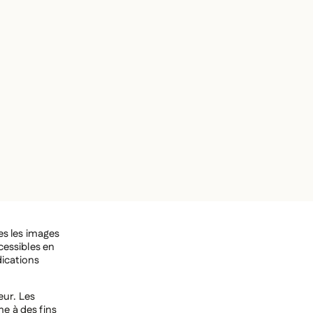
’auteur et les
autorisation de
mages.
es les images
cessibles en
dications
eur. Les
e à des fins