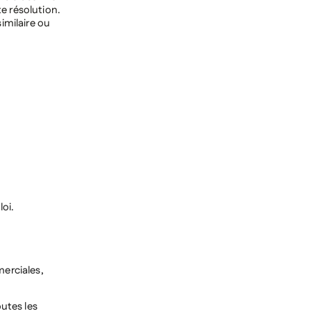
e résolution.
imilaire ou
loi.
merciales,
outes les