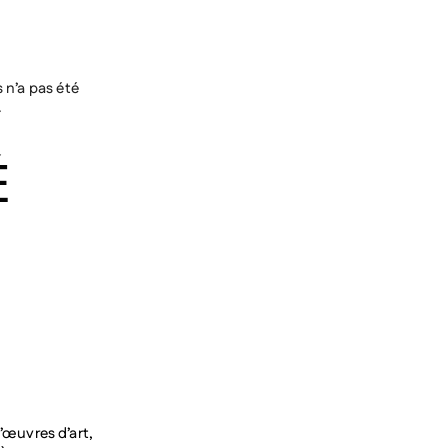
s n’a pas été
.
É
’œuvres d’art,
ère,