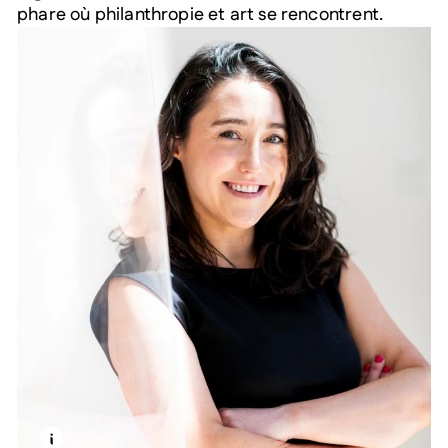
phare où philanthropie et art se rencontrent.
EN SAVOIR PLUS SUR CETTE IMAGE
OUVRIR LA MODALE