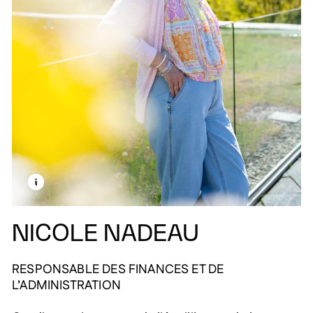
EN SAVOIR PLUS SUR CETTE IMAGE
OUVRIR LA MODALE
NICOLE NADEAU
RESPONSABLE DES FINANCES ET DE
L’ADMINISTRATION