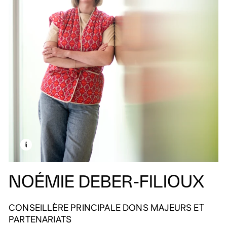
EN SAVOIR PLUS SUR CETTE IMAGE
OUVRIR LA MODALE
NOÉMIE DEBER-FILIOUX
CONSEILLÈRE PRINCIPALE DONS MAJEURS ET
PARTENARIATS