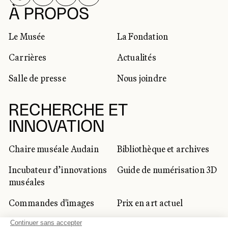
RÉSEAUX SOCIAUX
À PROPOS
Le Musée
La Fondation
Carrières
Actualités
Salle de presse
Nous joindre
RECHERCHE ET
INNOVATION
Chaire muséale Audain
Bibliothèque et archives
Incubateur d’innovations
Guide de numérisation 3D
muséales
Commandes d'images
Prix en art actuel
Prix Lynne-Cohen