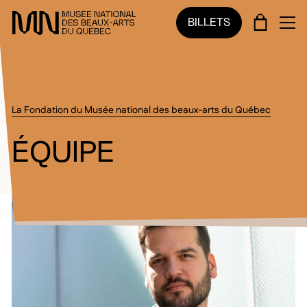
Sauter au menu principal
Sauter au contenu principal
Sauter au pied de page
PANIE
BILLETS
OU
La Fondation du Musée national des beaux-arts du Québec
ÉQUIPE