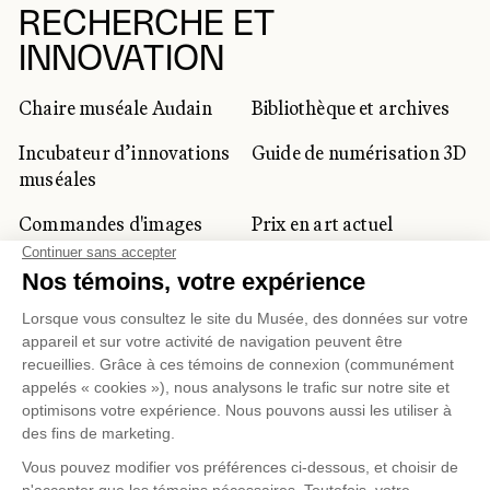
RECHERCHE ET
INNOVATION
Chaire muséale Audain
Bibliothèque et archives
Incubateur d’innovations
Guide de numérisation 3D
muséales
Commandes d'images
Prix en art actuel
Prix Lynne-Cohen
CLIENTÈLE CORPORATIVE
ET PRIVÉE
Location d'espaces
Activités corporatives
Location d'œuvres
Voyagistes et