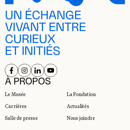
UN ÉCHANGE
VIVANT ENTRE
CURIEUX
ET INITIÉS
SUIVEZ-NOUS SUR
SUIVEZ-NOUS SUR
SUIVEZ-NOUS SUR
SUIVEZ-NOUS SUR
RÉSEAUX SOCIAUX
À PROPOS
Le Musée
La Fondation
Carrières
Actualités
Salle de presse
Nous joindre