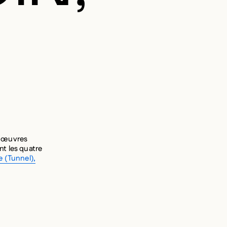
5 œuvres
nt les quatre
e (Tunnel),