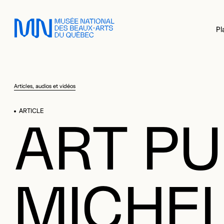
Sauter au menu principal
Sauter au contenu principal
Sauter au pied de page
Pl
Articles, audios et vidéos
ARTICLE
ART PU
MICHEL