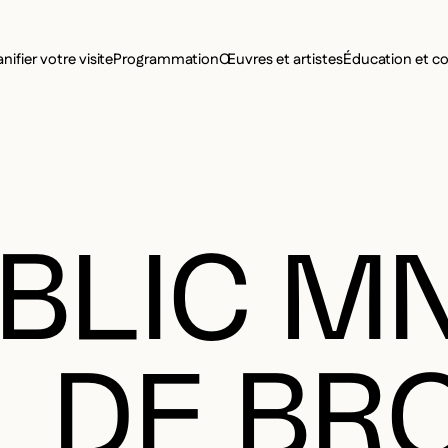
MENU SE
anifier votre visite
Programmation
Œuvres et artistes
Éducation et 
MENU PRI
BLIC M
 DE BRO