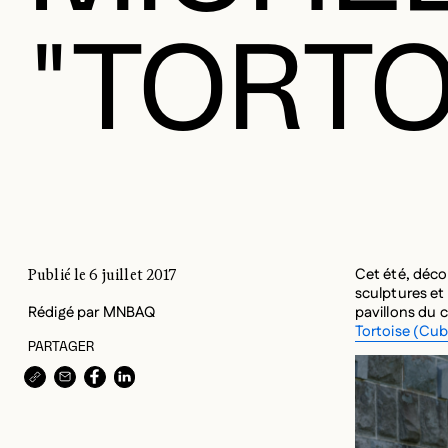
"TORTO
Cet été, déco
ART PUBLIC MNBAQ:
Publié le 6 juillet 2017
sculptures et
MICHEL DE BROIN,
Rédigé par MNBAQ
pavillons du 
"TORTOISE"
Tortoise (Cub
PARTAGER
COPIER L’URL DANS LE PRESSE-PAPIERS
PARTAGER PAR COURRIEL
PARTAGER SUR
PARTAGER SUR