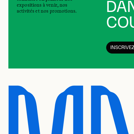
DAN
expositions à venir, nos
activités et nos promotions.
COU
INSCRIVE