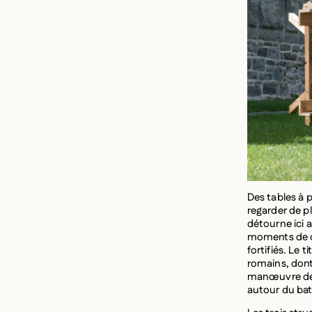
Des tables à 
regarder de pl
détourne ici 
moments de dé
fortifiés. Le t
romains, dont
manœuvre déf
autour du bat