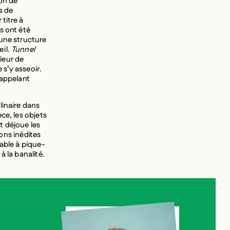
ion de
s de
 titre à
s ont été
une structure
œil.
Tunnel
rieur de
 s’y asseoir.
 appelant
linaire dans
ce, les objets
t déjoue les
ions inédites
table à pique-
à la banalité.