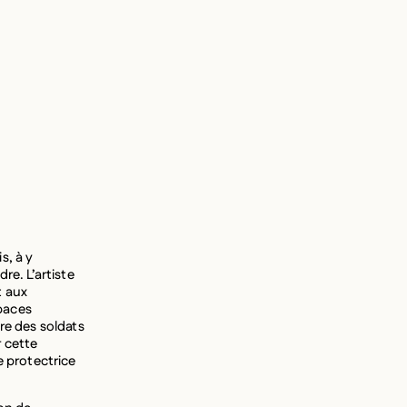
s, à y
re. L’artiste
t aux
paces
ire des soldats
r cette
 protectrice