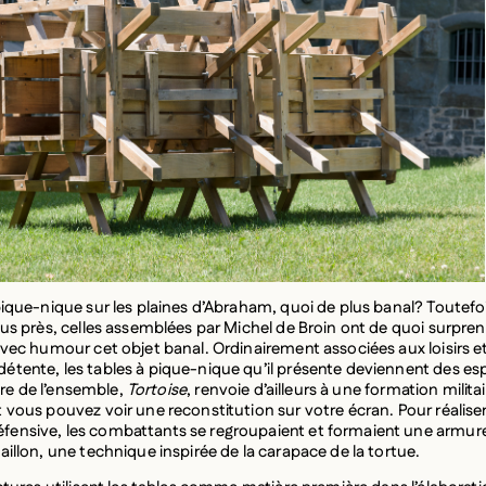
pique-nique sur les plaines d’Abraham, quoi de plus banal? Toutefoi
us près, celles assemblées par Michel de Broin ont de quoi surprend
avec humour cet objet banal. Ordinairement associées aux loisirs e
tente, les tables à pique-nique qu’il présente deviennent des es
itre de l’ensemble,
Tortoise
, renvoie d’ailleurs à une formation milita
 vous pouvez voir une reconstitution sur votre écran. Pour réalise
ensive, les combattants se regroupaient et formaient une armure
aillon, une technique inspirée de la carapace de la tortue.