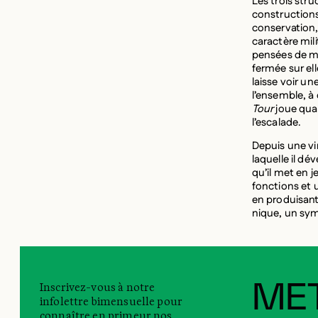
Les trois str
constructions,
conservation, 
caractère mil
pensées de ma
fermée sur el
laisse voir un
l’ensemble, à 
Tour
joue qua
l’escalade.
Depuis une vi
laquelle il dé
qu’il met en 
fonctions et u
en produisant
nique, un symb
Inscrivez-vous à notre
MET
infolettre bimensuelle pour
connaître en primeur nos