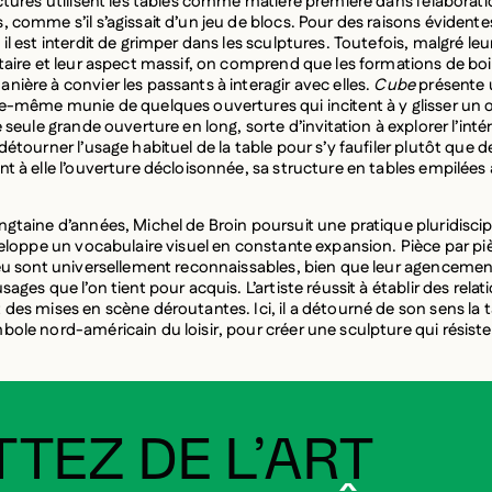
uctures utilisent les tables comme matière première dans l’élaborat
 comme s’il s’agissait d’un jeu de blocs. Pour des raisons évidente
il est interdit de grimper dans les sculptures. Toutefois, malgré leur
itaire et leur aspect massif, on comprend que les formations de boi
nière à convier les passants à interagir avec elles.
Cube
présente 
le-même munie de quelques ouvertures qui incitent à y glisser un 
e seule grande ouverture en long, sorte d’invitation à explorer l’inté
détourner l’usage habituel de la table pour s’y faufiler plutôt que de
nt à elle l’ouverture décloisonnée, sa structure en tables empilées
ngtaine d’années, Michel de Broin poursuit une pratique pluridiscip
veloppe un vocabulaire visuel en constante expansion. Pièce par piè
jeu sont universellement reconnaissables, bien que leur agencemen
sages que l’on tient pour acquis. L’artiste réussit à établir des relat
 des mises en scène déroutantes. Ici, il a détourné de son sens la 
ole nord-américain du loisir, pour créer une sculpture qui résiste 
TEZ DE L’ART