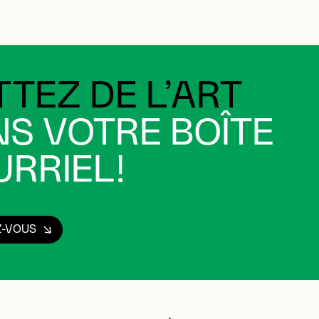
TEZ DE L’ART
S VOTRE BOÎTE
RRIEL!
Z-VOUS