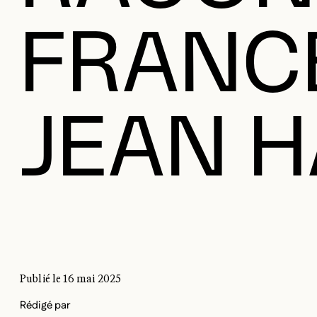
FRANC
JEAN 
LES COULISSES
Publié le 16 mai 2025
RACONTÉES | MARIE-
Rédigé par