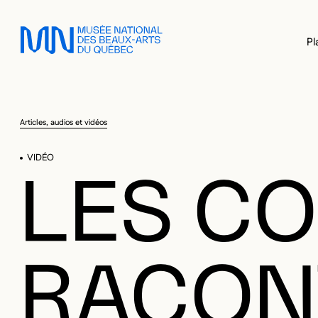
Sauter au menu principal
Sauter au contenu principal
Sauter au pied de page
Pl
Articles, audios et vidéos
VIDÉO
LES CO
RACONT