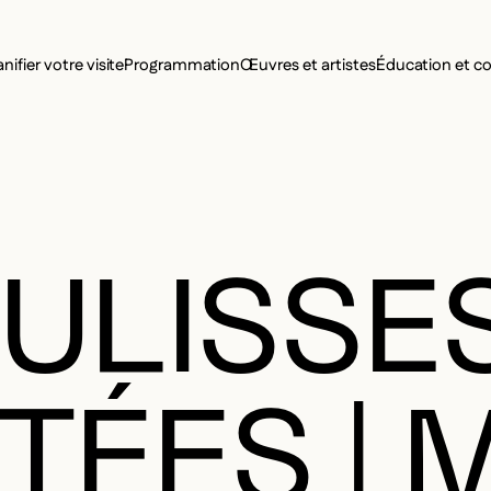
MENU SE
anifier votre visite
Programmation
Œuvres et artistes
Éducation et 
MENU PRI
ULISSE
ÉES | M