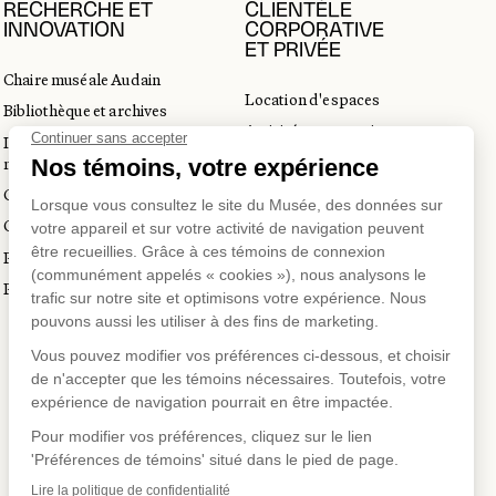
RECHERCHE ET
CLIENTÈLE
INNOVATION
CORPORATIVE
ET PRIVÉE
Chaire muséale Audain
Location d'espaces
Bibliothèque et archives
Activités corporatives
Incubateur d’innovations
Location d'œuvres
muséales
Voyagistes et professionnels
Guide de numérisation 3D
du tourisme
Commandes d'images
Prix en art actuel
Prix Lynne-Cohen