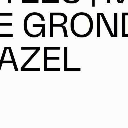
E GROND
HAZEL
Jouer