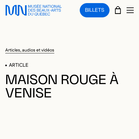
Sauter au menu principal
Sauter au contenu principal
Sauter au pied de page
PANIE
BILLETS
OU
Articles, audios et vidéos
ARTICLE
MAISON ROUGE À
VENISE