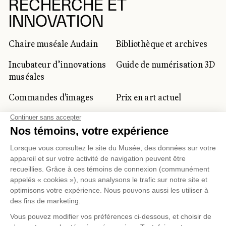
RECHERCHE ET
INNOVATION
Chaire muséale Audain
Bibliothèque et archives
Incubateur d’innovations
Guide de numérisation 3D
muséales
Commandes d'images
Prix en art actuel
Prix Lynne-Cohen
CLIENTÈLE CORPORATIVE
ET PRIVÉE
Location d'espaces
Activités corporatives
Location d'œuvres
Voyagistes et
professionnels du