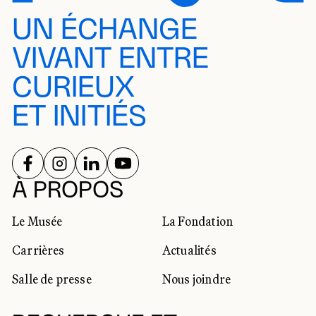
UN ÉCHANGE
VIVANT ENTRE
CURIEUX
ET INITIÉS
SUIVEZ-NOUS SUR
SUIVEZ-NOUS SUR
SUIVEZ-NOUS SUR
SUIVEZ-NOUS SUR
RÉSEAUX SOCIAUX
À PROPOS
Le Musée
La Fondation
Carrières
Actualités
Salle de presse
Nous joindre