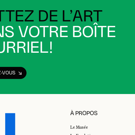
TEZ DE L’ART
S VOTRE BOÎTE
RRIEL!
Z-VOUS
À PROPOS
Le Musée