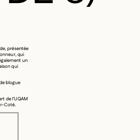
nde, présentée
tionneur, qui
 également un
aison qui
 de blogue
'art de l'UQAM
or-Coté.