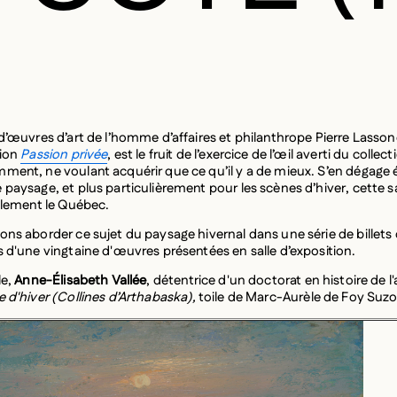
 d’œuvres d’art de l’homme d’affaires et philanthrope Pierre Lasso
tion
Passion privée
, est le fruit de l’exercice de l’œil averti du collec
ment, ne voulant acquérir que ce qu’il y a de mieux. S’en dégage
 paysage, et plus particulièrement pour les scènes d’hiver, cette s
ablement le Québec.
ons aborder ce sujet du paysage hivernal dans une série de billets
s d'une vingtaine d'œuvres présentées en salle d’exposition.
le,
Anne-Élisabeth Vallée
, détentrice d'un doctorat en histoire de l
 d'hiver
(Collines d’Arthabaska)
,
toile de Marc-Aurèle de Foy Suz