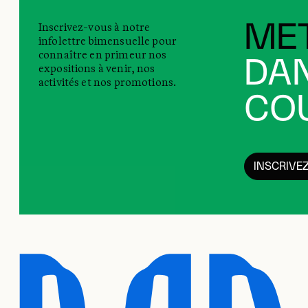
Inscrivez-vous à notre
MET
infolettre bimensuelle pour
connaître en primeur nos
DAN
expositions à venir, nos
activités et nos promotions.
COU
INSCRIVE