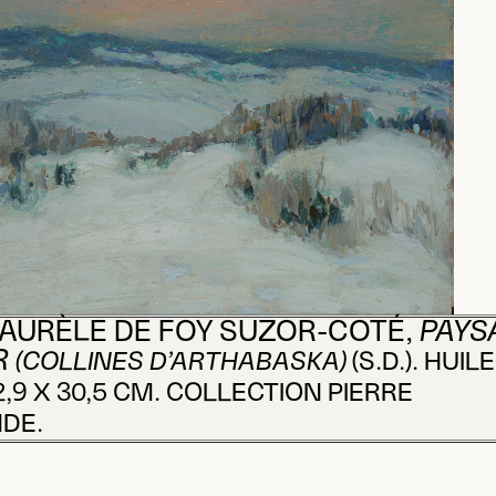
AURÈLE DE FOY SUZOR-COTÉ,
PAYS
R
(COLLINES D’ARTHABASKA)
(S.D.). HUIL
2,9 X 30,5 CM. COLLECTION PIERRE
DE.