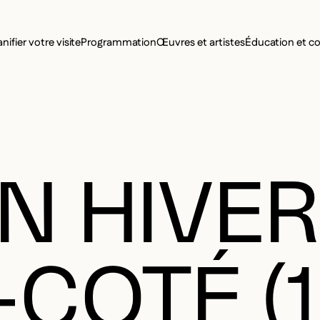
MENU SE
anifier votre visite
Programmation
Œuvres et artistes
Éducation et 
MENU PRI
N HIVER
COTÉ (1 