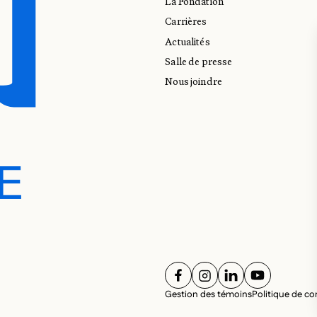
La Fondation
Carrières
Actualités
Salle de presse
Nous joindre
E
E
SUIVEZ-NOUS SUR
SUIVEZ-NOUS SUR
SUIVEZ-NOUS 
SUIVEZ-NO
Gestion des témoins
Politique de con