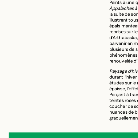
Peints à une q
Appalaches à
la suite de s
illustrent tou
épais manteau
reprises sur 
d’Arthabaska, 
parvenir en m
plusieurs de 
phénomènes m
renouvelée d’i
Paysage d’hiv
durant l’hive
études sur le 
épaisse, l’eff
Perçant à trav
teintes roses 
coucher de so
nuances de bl
graduellement 