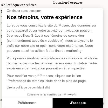
Location d'espaces
Bibliothèque et archives
Activités corporatives
Incubateur d’innovations
Location d'œuvres
muséales
Voyagistes et professionnels
Guide de numérisation 3D
du tourisme
Commandes d'images
Prix en art actuel
Prix Lynne-Cohen
SUR
US SUR
fidentialité
Conditions d'utilisation
Politique d'achat en ligne