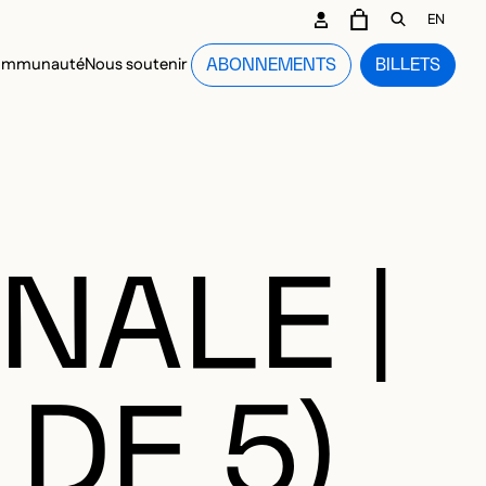
CONDAIRE
EN
PANIER
OUVRIR L
communauté
Nous soutenir
ABONNEMENTS
BILLETS
NCIPAL
NALE |
DE 5)