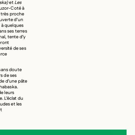
ska)
et
Les
Suzor-Coté à
n très proche
ouverte d’un
e à quelques
ans ses terres
nal, tente d’y
eront
ersité de ses
urce
 sans doute
s de ses
ide d’une pâte
rthabaska.
de leurs
. L’éclat du
udes et les
t