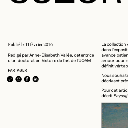
La collection
PASSION HIVERNALE |
Publié le 11 février 2016
dans l'exposi
SUZOR-COTÉ (1 DE 5)
Rédigé par Anne-Élisabeth Vallée, détentrice
avance patiem
d'un doctorat en histoire de l'art de l'UQAM
amour pour le
définit vérit
PARTAGER
Nous souhaiti
COPIER L’URL DANS LE PRESSE-PAPIERS
PARTAGER PAR COURRIEL
PARTAGER SUR
PARTAGER SUR
décrivant prè
Pour cet artic
décrit
Paysage