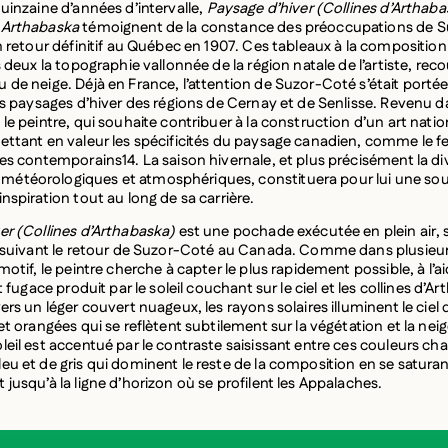
uinzaine d’années d’intervalle,
Paysage d’hiver (Collines d’Arthaba
 Arthabaska
témoignent de la constance des préoccupations de 
on retour définitif au Québec en 1907. Ces tableaux à la compositio
s deux la topographie vallonnée de la région natale de l’artiste, rec
 de neige. Déjà en France, l’attention de Suzor-Coté s’était porté
les paysages d’hiver des régions de Cernay et de Senlisse. Revenu d
le peintre, qui souhaite contribuer à la construction d’un art natio
ettant en valeur les spécificités du paysage canadien, comme le f
ses contemporains14. La saison hivernale, et plus précisément la div
étéorologiques et atmosphériques, constituera pour lui une so
nspiration tout au long de sa carrière.
er (Collines d’Arthabaska)
est une pochade exécutée en plein air,
r suivant le retour de Suzor-Coté au Canada. Comme dans plusieur
motif, le peintre cherche à capter le plus rapidement possible, à l’a
et fugace produit par le soleil couchant sur le ciel et les collines d’A
ers un léger couvert nuageux, les rayons solaires illuminent le ciel 
et orangées qui se reflètent subtilement sur la végétation et la neige
leil est accentué par le contraste saisissant entre ces couleurs cha
eu et de gris qui dominent le reste de la composition en se saturan
jusqu’à la ligne d’horizon où se profilent les Appalaches.