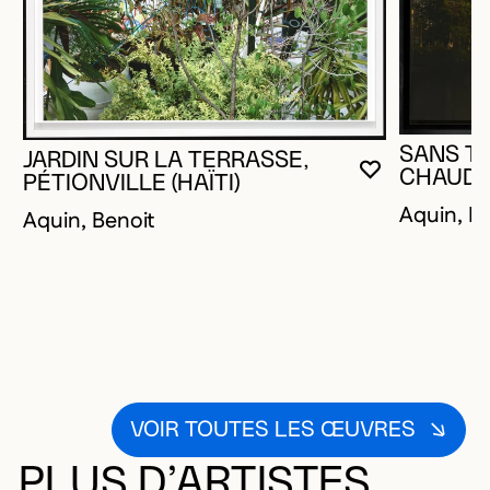
SANS TI
JARDIN SUR LA TERRASSE,
CHAUDI
VOUS DEVE
FERMER L
OUVRIR LA
PÉTIONVILLE (HAÏTI)
Aquin, B
Aquin, Benoit
VOIR TOUTES LES ŒUVRES
PLUS D’ARTISTES