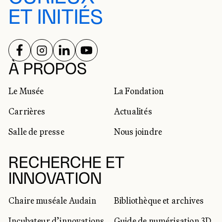
ET INITIÉS
SUIVEZ-NOUS SUR
SUIVEZ-NOUS SUR
SUIVEZ-NOUS SUR
SUIVEZ-NOUS SUR
RÉSEAUX SOCIAUX
À PROPOS
Le Musée
La Fondation
Carrières
Actualités
Salle de presse
Nous joindre
RECHERCHE ET
INNOVATION
Chaire muséale Audain
Bibliothèque et archives
Incubateur d’innovations
Guide de numérisation 3D