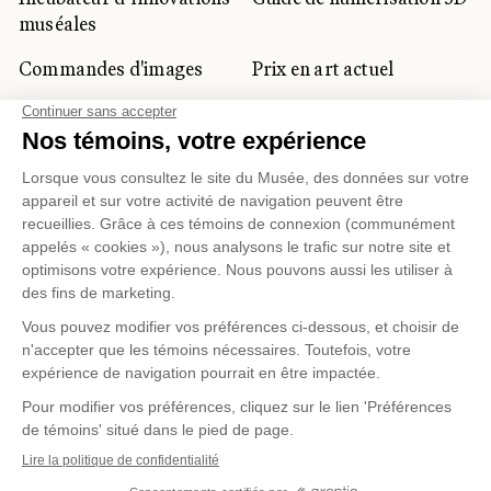
muséales
Commandes d'images
Prix en art actuel
Prix Lynne-Cohen
CLIENTÈLE CORPORATIVE
ET PRIVÉE
Location d'espaces
Activités corporatives
Location d'œuvres
Voyagistes et
professionnels du
tourisme
Gestion des témoins
Politique de confidentialité
Conditions d'utilisation
Politique d'achat en ligne