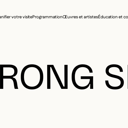
MENU SE
anifier votre visite
Programmation
Œuvres et artistes
Éducation et 
MENU PRI
RONG SI