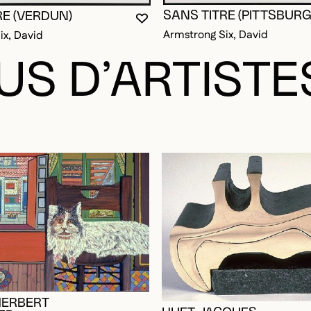
SANS TITRE (PITTSBURG
RE (VERDUN)
VOUS DEVEZ ÊTRE CONNECTÉ P
FERMER LA MODALE
OUVRIR LA MODALE
Armstrong Six, David
ix, David
US D’ARTISTE
HERBERT