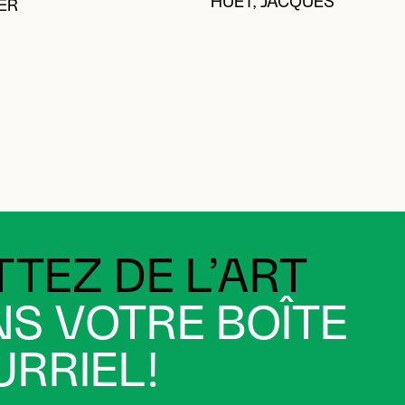
HUET, JACQUES
ER
TEZ DE L’ART
S VOTRE BOÎTE
RRIEL!