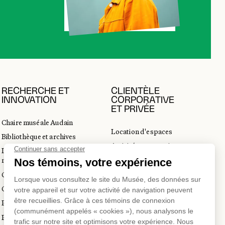
RECHERCHE ET
CLIENTÈLE
INNOVATION
CORPORATIVE
ET PRIVÉE
Chaire muséale Audain
Location d'espaces
Bibliothèque et archives
Activités corporatives
Incubateur d’innovations
Location d'œuvres
muséales
Voyagistes et professionnels
Guide de numérisation 3D
du tourisme
Commandes d'images
Prix en art actuel
Prix Lynne-Cohen