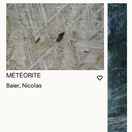
MÉTÉORITE
VOUS DEVE
FERMER L
OUVRIR LA
Baier, Nicolas