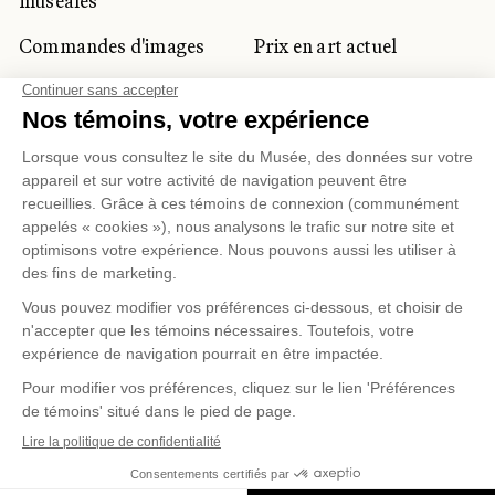
muséales
Commandes d'images
Prix en art actuel
Prix Lynne-Cohen
CLIENTÈLE CORPORATIVE
ET PRIVÉE
Location d'espaces
Activités corporatives
Location d'œuvres
Voyagistes et
professionnels du
tourisme
Gestion des témoins
Politique de confidentialité
Conditions d'utilisation
Politique d'achat en ligne
© 2026 MUSÉE NATIONAL DES BEAUX-ARTS DU