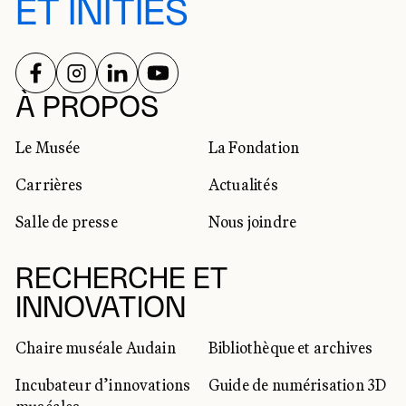
ET INITIÉS
SUIVEZ-NOUS SUR
SUIVEZ-NOUS SUR
SUIVEZ-NOUS SUR
SUIVEZ-NOUS SUR
RÉSEAUX SOCIAUX
À PROPOS
Le Musée
La Fondation
Carrières
Actualités
Salle de presse
Nous joindre
RECHERCHE ET
INNOVATION
Chaire muséale Audain
Bibliothèque et archives
Incubateur d’innovations
Guide de numérisation 3D