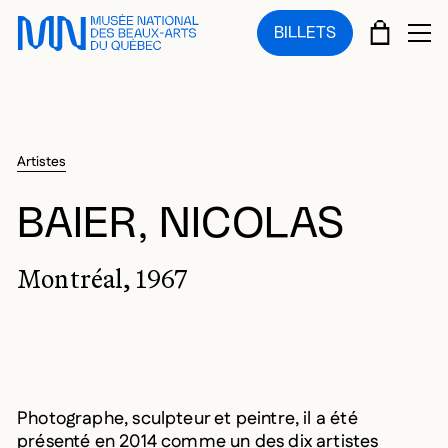
Sauter au menu principal
Sauter au contenu principal
Sauter au pied de page
PANIE
BILLETS
OU
Artistes
BAIER, NICOLAS
Montréal, 1967
Photographe, sculpteur et peintre, il a été
présenté en 2014 comme un des dix artistes