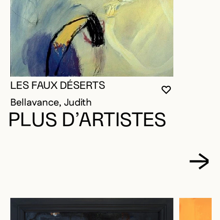
LES FAUX DÉSERTS
VOUS DEVE
FERMER L
OUVRIR LA
Bellavance, Judith
PLUS D’ARTISTES