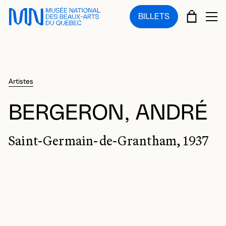
Sauter au menu principal
Sauter au contenu principal
Sauter au pied de page
PANIE
BILLETS
OU
Artistes
BERGERON, ANDRÉ
Saint-Germain-de-Grantham, 1937