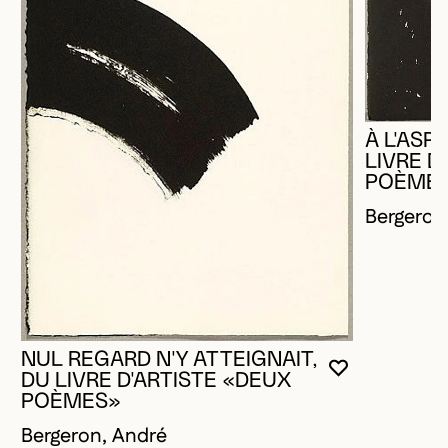
À L'ASP
LIVRE D
POÈME
Bergeron
NUL REGARD N'Y ATTEIGNAIT,
VOUS DEVE
FERMER L
OUVRIR LA
DU LIVRE D'ARTISTE «DEUX
POÈMES»
Bergeron, André