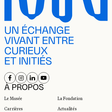
UN ÉCHANGE
VIVANT ENTRE
CURIEUX
ET INITIÉS
SUIVEZ-NOUS SUR
SUIVEZ-NOUS SUR
SUIVEZ-NOUS SUR
SUIVEZ-NOUS SUR
RÉSEAUX SOCIAUX
À PROPOS
Le Musée
La Fondation
Carrières
Actualités