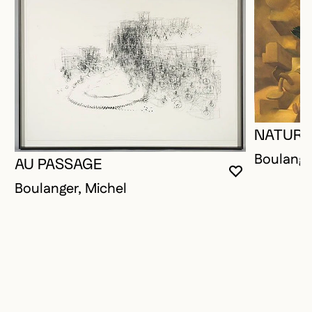
NATURE
Boulange
AU PASSAGE
VOUS DEVE
FERMER L
OUVRIR LA
Boulanger, Michel