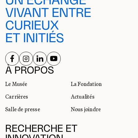
UN ÉCHANGE
VIVANT ENTRE
CURIEUX
ET INITIÉS
SUIVEZ-NOUS SUR
SUIVEZ-NOUS SUR
SUIVEZ-NOUS SUR
SUIVEZ-NOUS SUR
RÉSEAUX SOCIAUX
À PROPOS
Le Musée
La Fondation
Carrières
Actualités
Salle de presse
Nous joindre
RECHERCHE ET