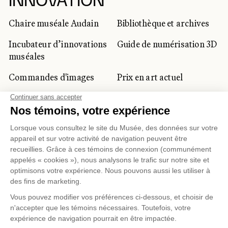
INNOVATION
Chaire muséale Audain
Bibliothèque et archives
Incubateur d’innovations
Guide de numérisation 3D
muséales
Commandes d'images
Prix en art actuel
Prix Lynne-Cohen
CLIENTÈLE CORPORATIVE
ET PRIVÉE
Location d'espaces
Activités corporatives
Location d'œuvres
Voyagistes et
professionnels du
tourisme