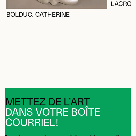
LACROIX
BOLDUC, CATHERINE
METTEZ DE L’ART
DANS VOTRE BOÎTE
COURRIEL!