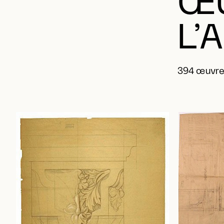
ŒU
L’
394 œuvre(