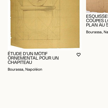
ESQUISSE
COUPES L
PLAN AU 
Bourassa, N
ÉTUDE D'UN MOTIF
VOUS DEVEZ ÊT
FERMER LA MO
OUVRIR LA MO
ORNEMENTAL POUR UN
CHAPITEAU
Bourassa, Napoléon