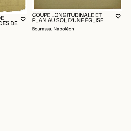
É
B
COUPE LONGITUDINALE ET
DE
VOUS
FERM
OUVR
PLAN AU SOL D'UNE ÉGLISE
VOUS DEVEZ ÊTRE CONNECTÉ POUR AJOUTER A
FERMER LA MODALE
OUVRIR LA MODALE
OUR AJOUTER AUX FAVORIS
DES DE
Bourassa, Napoléon