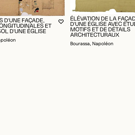
ÉLÉVATION DE LA FAÇA
S D'UNE FAÇADE,
VOUS DEVEZ ÊTRE CONNECTÉ P
FERMER LA MODALE
OUVRIR LA MODALE
D'UNE ÉGLISE AVEC ÉTU
ONGITUDINALES ET
MOTIFS ET DE DÉTAILS
SOL D'UNE ÉGLISE
ARCHITECTURAUX
apoléon
Bourassa, Napoléon
RE CONNECTÉ POUR AJOUTER AUX FAVORIS
DALE
DALE