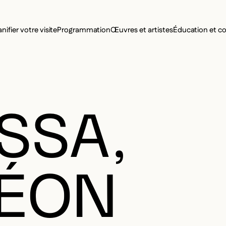
MENU SE
anifier votre visite
Programmation
Œuvres et artistes
Éducation et 
MENU PRI
SSA,
ÉON