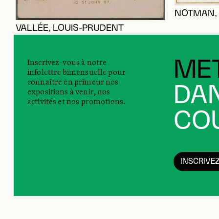
NOTMAN, 
VALLÉE, LOUIS-PRUDENT
Inscrivez-vous à notre
MET
infolettre bimensuelle pour
connaître en primeur nos
DAN
expositions à venir, nos
activités et nos promotions.
COU
INSCRIVE