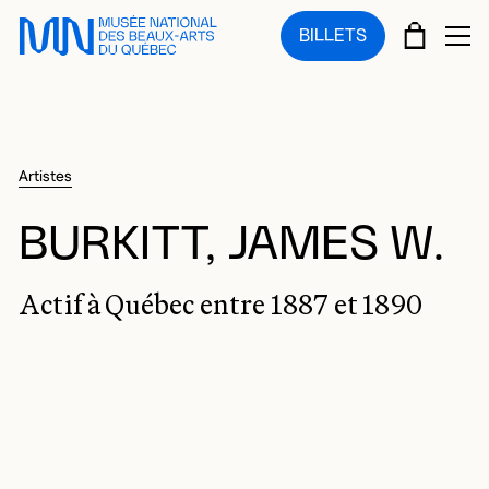
Sauter au menu principal
Sauter au contenu principal
Sauter au pied de page
PANIE
BILLETS
OU
Artistes
BURKITT, JAMES W.
Actif à Québec entre 1887 et 1890