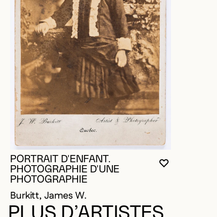
PORTRAIT D'ENFANT.
VOUS DEVE
FERMER L
OUVRIR LA
PHOTOGRAPHIE D'UNE
PHOTOGRAPHIE
Burkitt, James W.
PLUS D’ARTISTES