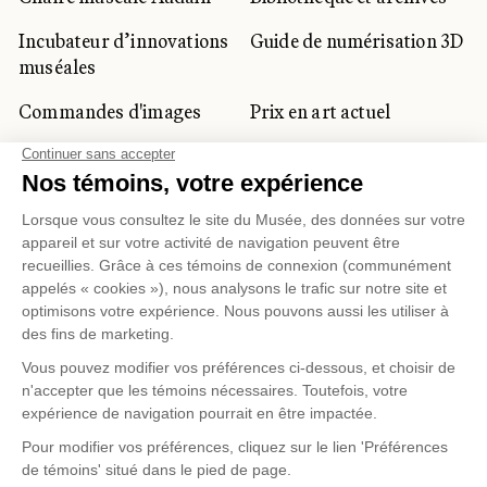
Incubateur d’innovations
Guide de numérisation 3D
muséales
Commandes d'images
Prix en art actuel
Prix Lynne-Cohen
CLIENTÈLE CORPORATIVE
ET PRIVÉE
Location d'espaces
Activités corporatives
Location d'œuvres
Voyagistes et
professionnels du
tourisme
Gestion des témoins
Politique de confidentialité