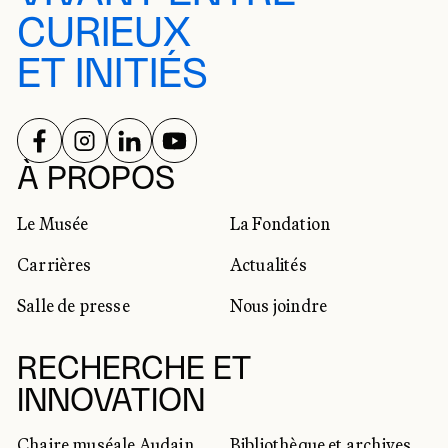
CURIEUX
ET INITIÉS
SUIVEZ-NOUS SUR
SUIVEZ-NOUS SUR
SUIVEZ-NOUS SUR
SUIVEZ-NOUS SUR
RÉSEAUX SOCIAUX
À PROPOS
Le Musée
La Fondation
Carrières
Actualités
Salle de presse
Nous joindre
RECHERCHE ET
INNOVATION
Chaire muséale Audain
Bibliothèque et archives