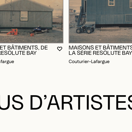
ET BÂTIMENTS, DE
MAISONS ET BÂTIMENTS
RE CONNECTÉ POUR AJOUTER AUX FAVORIS
DALE
DALE
VOUS DEVEZ ÊTRE CONNECTÉ P
FERMER LA MODALE
OUVRIR LA MODALE
 RESOLUTE BAY
LA SÉRIE RESOLUTE BA
afargue
Couturier-Lafargue
US D’ARTISTE