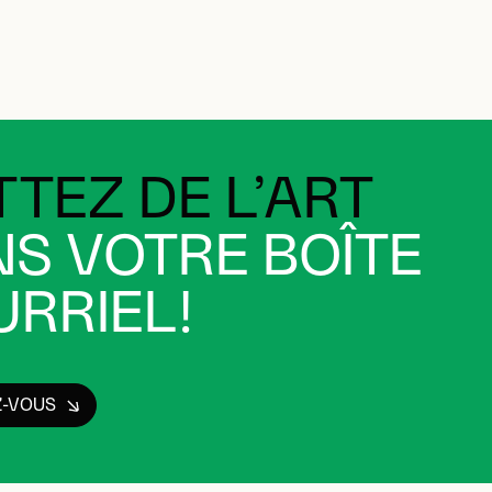
TEZ DE L’ART
S VOTRE BOÎTE
RRIEL!
Z-VOUS