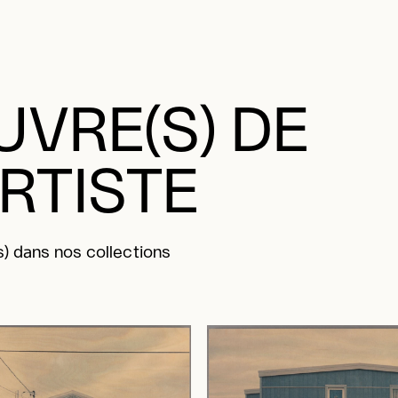
VRE(S) DE
ARTISTE
) dans nos collections