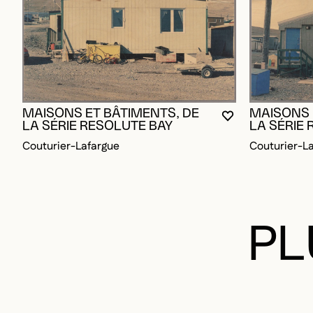
MAISONS ET BÂTIMENTS, DE
MAISONS 
VOUS DEVEZ ÊT
FERMER LA MO
OUVRIR LA MO
LA SÉRIE RESOLUTE BAY
LA SÉRIE
Couturier-Lafargue
Couturier-L
PL