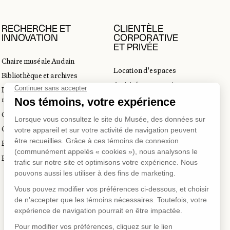
RECHERCHE ET
CLIENTÈLE
INNOVATION
CORPORATIVE
ET PRIVÉE
Chaire muséale Audain
Location d'espaces
Bibliothèque et archives
Activités corporatives
Incubateur d’innovations
Location d'œuvres
muséales
Voyagistes et professionnels
Guide de numérisation 3D
du tourisme
Commandes d'images
Prix en art actuel
Prix Lynne-Cohen