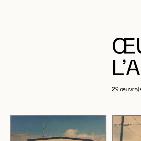
ŒU
L’
29 œuvre(s