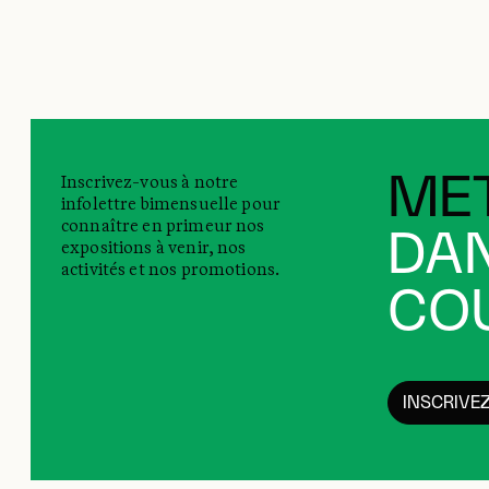
Inscrivez-vous à notre
MET
infolettre bimensuelle pour
connaître en primeur nos
DAN
expositions à venir, nos
activités et nos promotions.
COU
INSCRIVE