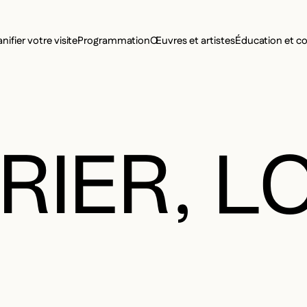
MENU SE
anifier votre visite
Programmation
Œuvres et artistes
Éducation et 
MENU PRI
IER, L