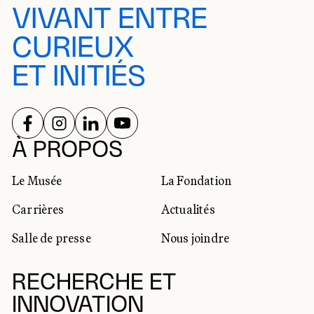
VIVANT ENTRE
CURIEUX
ET INITIÉS
SUIVEZ-NOUS SUR
SUIVEZ-NOUS SUR
SUIVEZ-NOUS SUR
SUIVEZ-NOUS SUR
RÉSEAUX SOCIAUX
À PROPOS
Le Musée
La Fondation
Carrières
Actualités
Salle de presse
Nous joindre
RECHERCHE ET
INNOVATION