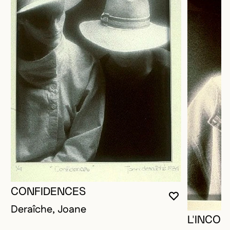
CONFIDENCES
VOUS DEVE
FERMER L
OUVRIR LA
Deraîche, Joane
L'INCO