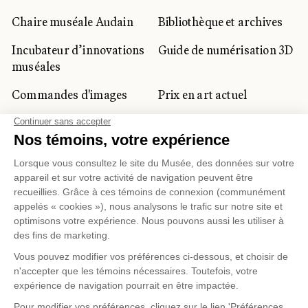
Chaire muséale Audain
Bibliothèque et archives
Incubateur d’innovations
Guide de numérisation 3D
muséales
Commandes d'images
Prix en art actuel
Prix Lynne-Cohen
CLIENTÈLE CORPORATIVE
ET PRIVÉE
Location d'espaces
Activités corporatives
Location d'œuvres
Voyagistes et
professionnels du
tourisme