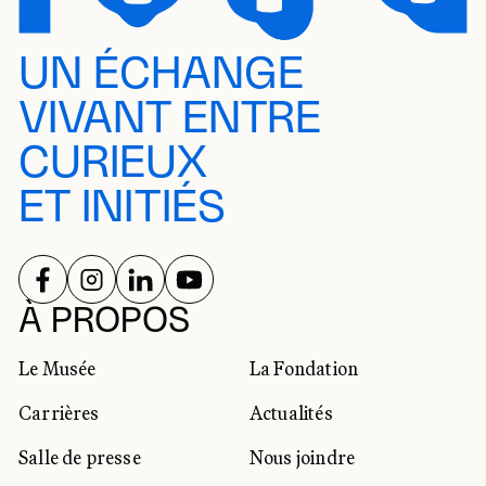
UN ÉCHANGE
VIVANT ENTRE
CURIEUX
ET INITIÉS
SUIVEZ-NOUS SUR
SUIVEZ-NOUS SUR
SUIVEZ-NOUS SUR
SUIVEZ-NOUS SUR
RÉSEAUX SOCIAUX
À PROPOS
Le Musée
La Fondation
Carrières
Actualités
Salle de presse
Nous joindre