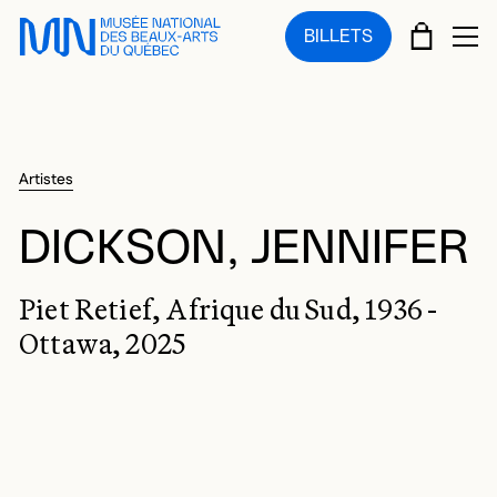
Sauter au menu principal
Sauter au contenu principal
Sauter au pied de page
PANIE
BILLETS
OU
Artistes
DICKSON, JENNIFER
Piet Retief, Afrique du Sud, 1936 -
Ottawa, 2025