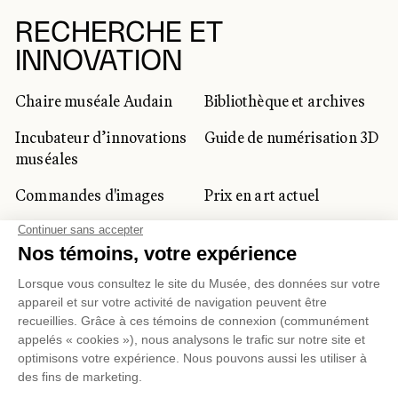
RECHERCHE ET
INNOVATION
Chaire muséale Audain
Bibliothèque et archives
Incubateur d’innovations
Guide de numérisation 3D
muséales
Commandes d'images
Prix en art actuel
Prix Lynne-Cohen
CLIENTÈLE CORPORATIVE
ET PRIVÉE
Location d'espaces
Activités corporatives
Location d'œuvres
Voyagistes et