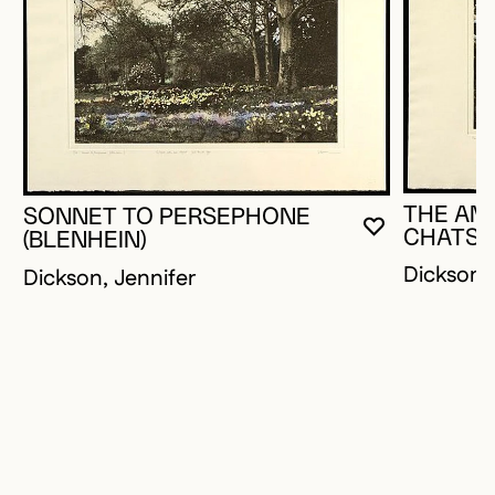
THE AM
SONNET TO PERSEPHONE
VOUS DEVE
FERMER L
OUVRIR LA
CHATS
(BLENHEIN)
Dickson, 
Dickson, Jennifer