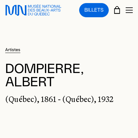
Sauter au menu principal
Sauter au contenu principal
Sauter au pied de page
PANIE
BILLETS
OU
Artistes
DOMPIERRE,
ALBERT
(Québec), 1861 - (Québec), 1932