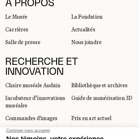
RÉSEAUX SOCIAUX
À PROPOS
Le Musée
La Fondation
Carrières
Actualités
Salle de presse
Nous joindre
RECHERCHE ET
INNOVATION
Chaire muséale Audain
Bibliothèque et archives
Incubateur d’innovations
Guide de numérisation 3D
muséales
Commandes d'images
Prix en art actuel
Prix Lynne-Cohen