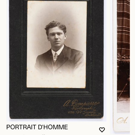
PORTRAIT D'HOMME
VOUS DEVE
FERMER L
OUVRIR LA