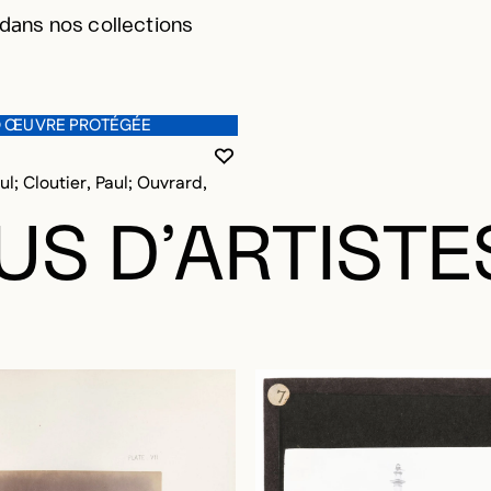
 dans nos collections
 ŒUVRE PROTÉGÉE
VOUS DEVEZ ÊTRE CONNECTÉ P
FERMER LA MODALE
OUVRIR LA MODALE
l; Cloutier, Paul; Ouvrard,
US D’ARTISTE