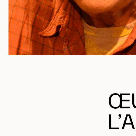
ŒU
L’