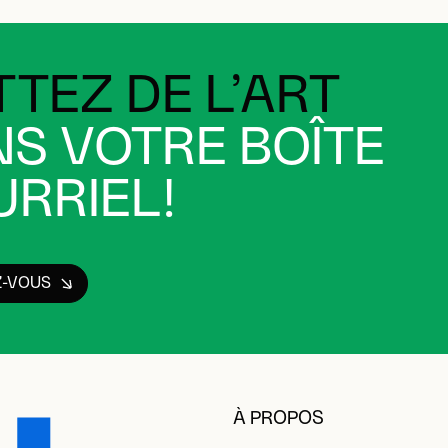
TEZ DE L’ART
S VOTRE BOÎTE
RRIEL!
Z-VOUS
À PROPOS