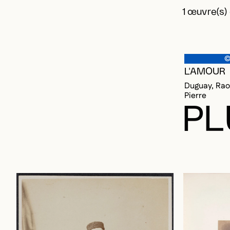
1 œuvre(s)
©
L'AMOUR
Duguay, Raou
Pierre
PL