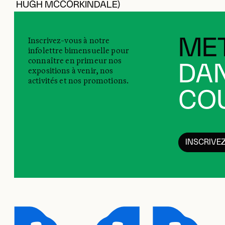
HUGH MCCORKINDALE)
Inscrivez-vous à notre
MET
infolettre bimensuelle pour
connaître en primeur nos
DAN
expositions à venir, nos
activités et nos promotions.
COU
INSCRIVE