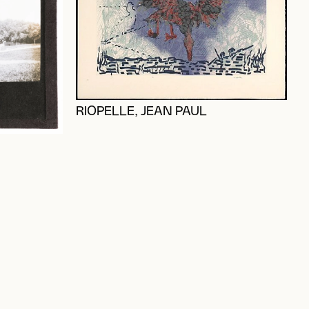
RIOPELLE, JEAN PAUL
M
J