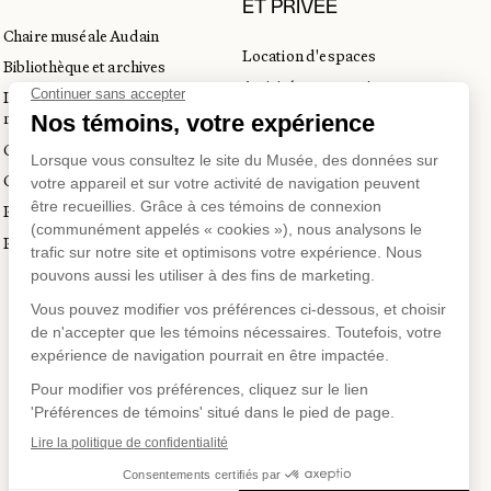
ET PRIVÉE
Chaire muséale Audain
Location d'espaces
Bibliothèque et archives
Activités corporatives
Incubateur d’innovations
Location d'œuvres
muséales
Voyagistes et professionnels
Guide de numérisation 3D
du tourisme
Commandes d'images
Prix en art actuel
Prix Lynne-Cohen
SUR
US SUR