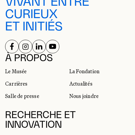
VIVANT ENTRE
CURIEUX
ET INITIÉS
SUIVEZ-NOUS SUR
SUIVEZ-NOUS SUR
SUIVEZ-NOUS SUR
SUIVEZ-NOUS SUR
RÉSEAUX SOCIAUX
À PROPOS
Le Musée
La Fondation
Carrières
Actualités
Salle de presse
Nous joindre
RECHERCHE ET
INNOVATION