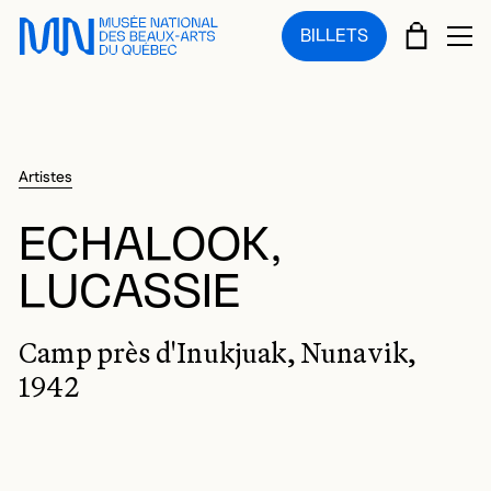
Sauter au menu principal
Sauter au contenu principal
Sauter au pied de page
PANIE
BILLETS
OU
Artistes
ECHALOOK,
LUCASSIE
Camp près d'Inukjuak, Nunavik,
1942