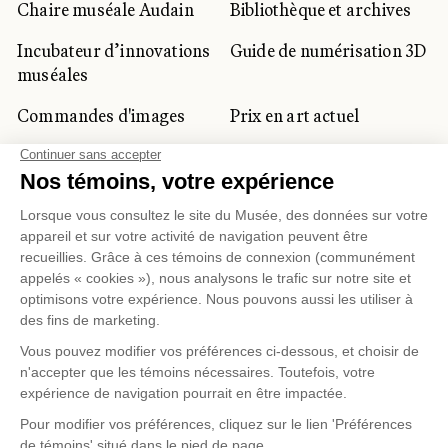
Chaire muséale Audain
Bibliothèque et archives
Incubateur d’innovations
Guide de numérisation 3D
muséales
Commandes d'images
Prix en art actuel
Prix Lynne-Cohen
CLIENTÈLE CORPORATIVE
ET PRIVÉE
Location d'espaces
Activités corporatives
Location d'œuvres
Voyagistes et
professionnels du
tourisme
Gestion des témoins
Politique de confidentialité