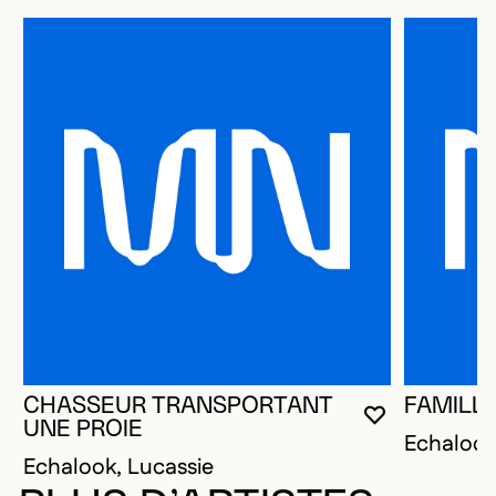
CHASSEUR TRANSPORTANT
FAMILL
VOUS DEVE
FERMER L
OUVRIR LA
UNE PROIE
Echalook
Echalook, Lucassie