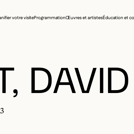
MENU SE
anifier votre visite
Programmation
Œuvres et artistes
Éducation et 
MENU PRI
T, DAVID
53