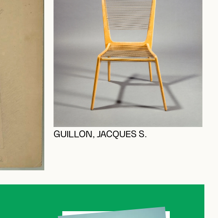
B
GUILLON, JACQUES S.