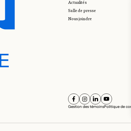
Actualités
Salle de presse
Nous joindre
E
E
SUIVEZ-NOUS SUR
SUIVEZ-NOUS SUR
SUIVEZ-NOUS 
SUIVEZ-NO
RÉS
Gestion des témoins
Politique de con