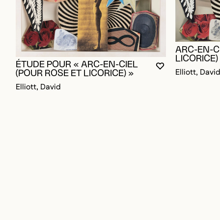
ARC-EN-C
LICORICE)
ÉTUDE POUR « ARC-EN-CIEL
VOUS DEVEZ ÊT
FERMER LA MO
OUVRIR LA MO
Elliott, Davi
(POUR ROSE ET LICORICE) »
Elliott, David