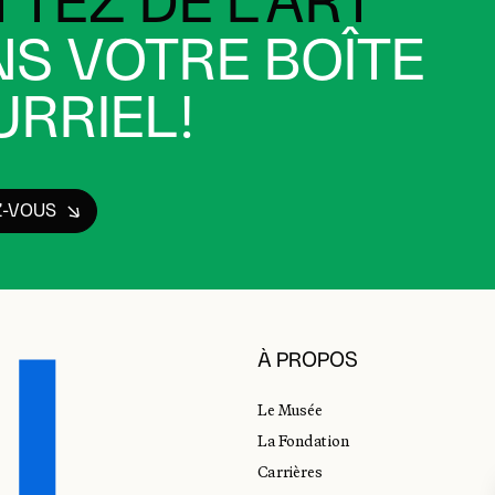
TEZ DE L’ART
S VOTRE BOÎTE
RRIEL!
Z-VOUS
À PROPOS
Le Musée
La Fondation
Carrières