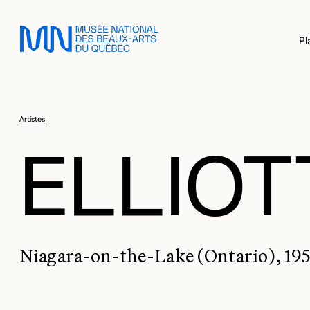
Sauter au menu principal
Sauter au contenu principal
Sauter au pied de page
Pl
Artistes
ELLIOT
Niagara-on-the-Lake (Ontario), 19