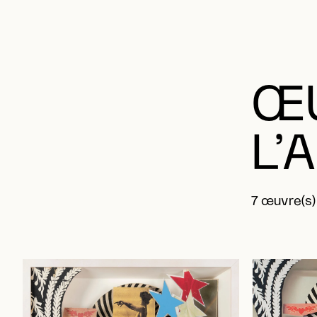
ŒU
L’
7 œuvre(s)