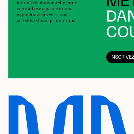
MET
infolettre bimensuelle pour
connaître en primeur nos
DAN
expositions à venir, nos
activités et nos promotions.
COU
INSCRIVE