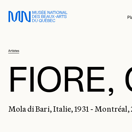
Sauter au menu principal
Sauter au contenu principal
Sauter au pied de page
Pl
Artistes
FIORE,
Mola di Bari, Italie, 1931 - Montréal,