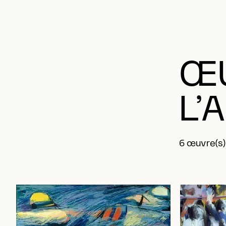
ŒU
L’
6 œuvre(s)