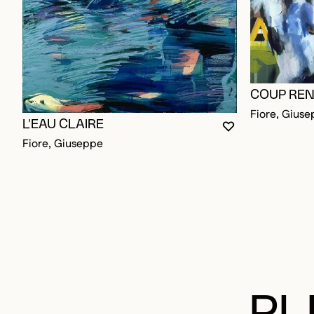
COUP RE
Fiore, Gius
L'EAU CLAIRE
VOUS DEVEZ ÊT
FERMER LA MO
OUVRIR LA MO
Fiore, Giuseppe