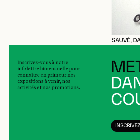
SAUVÉ, D
Inscrivez-vous à notre
MET
infolettre bimensuelle pour
connaître en primeur nos
DAN
expositions à venir, nos
activités et nos promotions.
COU
INSCRIVE