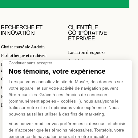
RECHERCHE ET
CLIENTÈLE
INNOVATION
CORPORATIVE
ET PRIVÉE
Chaire muséale Audain
Location d'espaces
Bibliothèque et archives
Activités corporatives
Incubateur d’innovations
Location d'œuvres
muséales
Voyagistes et professionnels
Guide de numérisation 3D
du tourisme
Commandes d'images
Prix en art actuel
Prix Lynne-Cohen