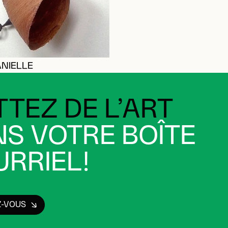
ANIELLE
TEZ DE L’ART
S VOTRE BOÎTE
RRIEL!
Z-VOUS