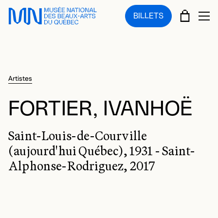
Sauter au menu principal
Sauter au contenu principal
Sauter au pied de page
PANIE
BILLETS
OU
Artistes
FORTIER, IVANHOË
Saint-Louis-de-Courville
(aujourd'hui Québec), 1931 - Saint-
Alphonse-Rodriguez, 2017