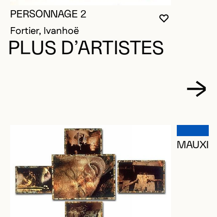
PERSONNAGE 2
VOUS DEVE
FERMER L
OUVRIR LA
Fortier, Ivanhoë
PLUS D’ARTISTES
MAUXIO