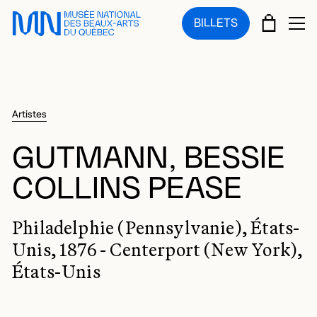
Sauter au menu principal
Sauter au contenu principal
Sauter au pied de page
PANIE
BILLETS
OU
Artistes
GUTMANN, BESSIE
COLLINS PEASE
Philadelphie (Pennsylvanie), États-
Unis, 1876 - Centerport (New York),
États-Unis