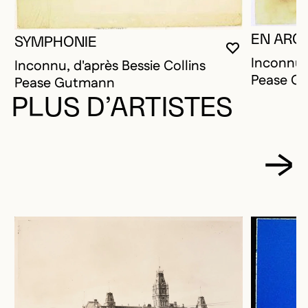
EN ARC
SYMPHONIE
VOUS DEVE
FERMER L
OUVRIR LA
Inconnu, 
Inconnu, d'après Bessie Collins
Pease G
Pease Gutmann
PLUS D’ARTISTES