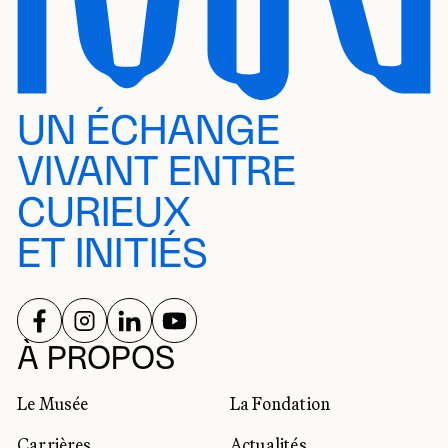
UN ÉCHANGE
VIVANT ENTRE
CURIEUX
ET INITIÉS
SUIVEZ-NOUS SUR
SUIVEZ-NOUS SUR
SUIVEZ-NOUS SUR
SUIVEZ-NOUS SUR
RÉSEAUX SOCIAUX
À PROPOS
Le Musée
La Fondation
Carrières
Actualités