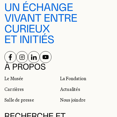
UN ÉCHANGE
VIVANT ENTRE
CURIEUX
ET INITIÉS
SUIVEZ-NOUS SUR
SUIVEZ-NOUS SUR
SUIVEZ-NOUS SUR
SUIVEZ-NOUS SUR
RÉSEAUX SOCIAUX
À PROPOS
Le Musée
La Fondation
Carrières
Actualités
Salle de presse
Nous joindre
RECHERCHE ET