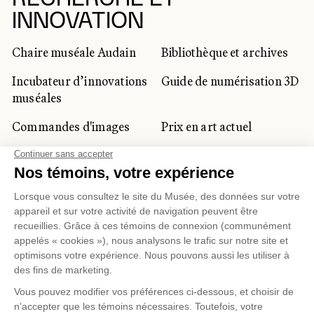
INNOVATION
Chaire muséale Audain
Bibliothèque et archives
Incubateur d’innovations
Guide de numérisation 3D
muséales
Commandes d'images
Prix en art actuel
Prix Lynne-Cohen
CLIENTÈLE CORPORATIVE
ET PRIVÉE
Location d'espaces
Activités corporatives
Location d'œuvres
Voyagistes et
professionnels du