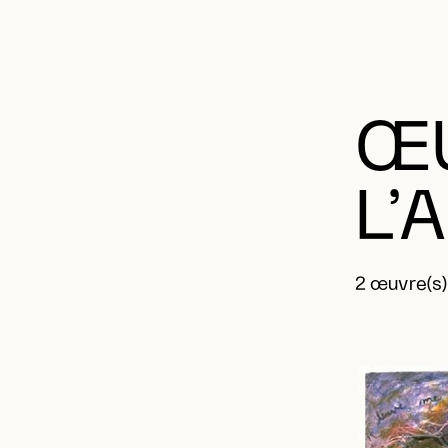
ŒU
L’
2 œuvre(s)