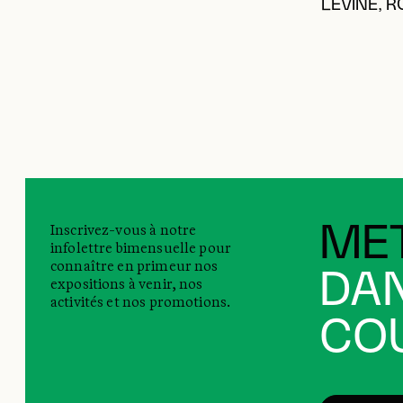
LEVINE, 
Inscrivez-vous à notre
MET
infolettre bimensuelle pour
connaître en primeur nos
DAN
expositions à venir, nos
activités et nos promotions.
COU