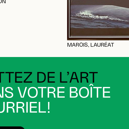
RON
MAROIS, LAURÉAT
TEZ DE L’ART
S VOTRE BOÎTE
RRIEL!