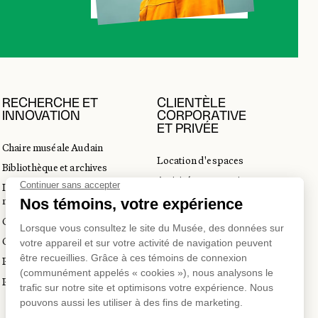
RECHERCHE ET
CLIENTÈLE
INNOVATION
CORPORATIVE
ET PRIVÉE
Chaire muséale Audain
Location d'espaces
Bibliothèque et archives
Activités corporatives
Incubateur d’innovations
Location d'œuvres
muséales
Voyagistes et professionnels
Guide de numérisation 3D
du tourisme
Commandes d'images
Prix en art actuel
Prix Lynne-Cohen