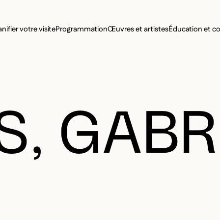
MENU SE
anifier votre visite
Programmation
Œuvres et artistes
Éducation et 
MENU PRI
, GABR