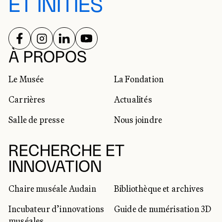
ET INITIÉS
SUIVEZ-NOUS SUR
SUIVEZ-NOUS SUR
SUIVEZ-NOUS SUR
SUIVEZ-NOUS SUR
RÉSEAUX SOCIAUX
À PROPOS
Le Musée
La Fondation
Carrières
Actualités
Salle de presse
Nous joindre
RECHERCHE ET
INNOVATION
Chaire muséale Audain
Bibliothèque et archives
Incubateur d’innovations
Guide de numérisation 3D
muséales