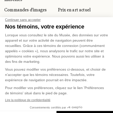
Commandes d'images
Prix en art actuel
Prix Lynne-Cohen
CLIENTÈLE CORPORATIVE
ET PRIVÉE
Location d'espaces
Activités corporatives
Location d'œuvres
Voyagistes et
professionnels du
tourisme
Gestion des témoins
Politique de confidentialité
Conditions d'utilisation
Politique d'achat en ligne
© 2026 MUSÉE NATIONAL DES BEAUX-ARTS DU