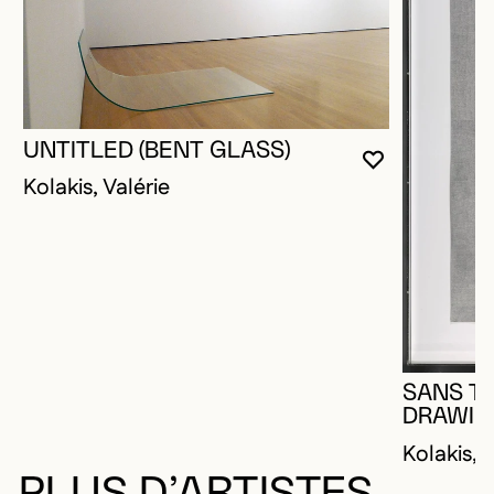
UNTITLED (BENT GLASS)
VOUS DEVE
FERMER L
OUVRIR LA
Kolakis, Valérie
SANS TI
DRAWIN
Kolakis, 