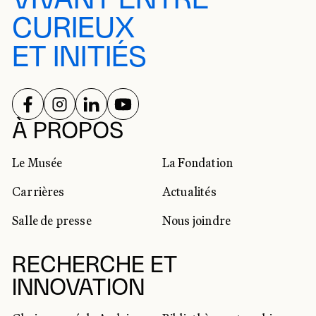
CURIEUX
ET INITIÉS
SUIVEZ-NOUS SUR
SUIVEZ-NOUS SUR
SUIVEZ-NOUS SUR
SUIVEZ-NOUS SUR
RÉSEAUX SOCIAUX
À PROPOS
Le Musée
La Fondation
Carrières
Actualités
Salle de presse
Nous joindre
RECHERCHE ET
INNOVATION