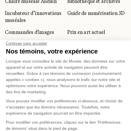
Chaire muséale Audain
Bibliothèque et archives
Incubateur d’innovations
Guide de numérisation 3D
muséales
Commandes d'images
Prix en art actuel
Prix Lynne-Cohen
CLIENTÈLE CORPORATIVE
ET PRIVÉE
Location d'espaces
Activités corporatives
Location d'œuvres
Voyagistes et
professionnels du
tourisme
Gestion des témoins
Politique de confidentialité