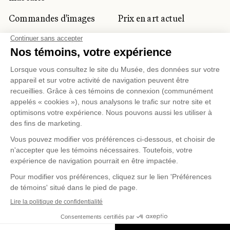
Commandes d'images
Prix en art actuel
Prix Lynne-Cohen
CLIENTÈLE CORPORATIVE
ET PRIVÉE
Location d'espaces
Activités corporatives
Location d'œuvres
Voyagistes et
professionnels du
tourisme
Gestion des témoins
Politique de confidentialité
Conditions d'utilisation
Politique d'achat en ligne
© 2026 MUSÉE NATIONAL DES BEAUX-ARTS DU