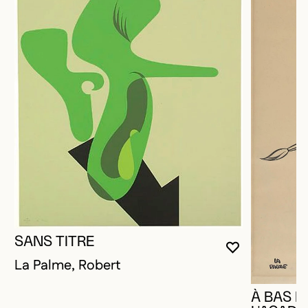
SANS TITRE
VOUS DEVE
FERMER L
OUVRIR LA
La Palme, Robert
À BAS M