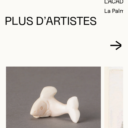
L'ACAD
La Palme
PLUS D’ARTISTES