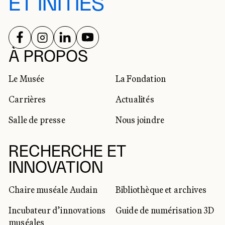
ET INITIÉS
SUIVEZ-NOUS SUR
SUIVEZ-NOUS SUR
SUIVEZ-NOUS SUR
SUIVEZ-NOUS SUR
RÉSEAUX SOCIAUX
À PROPOS
Le Musée
La Fondation
Carrières
Actualités
Salle de presse
Nous joindre
RECHERCHE ET
INNOVATION
Chaire muséale Audain
Bibliothèque et archives
Incubateur d’innovations
Guide de numérisation 3D
muséales