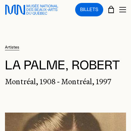
Sauter au menu principal
Sauter au contenu principal
Sauter au pied de page
PANIE
BILLETS
OU
Artistes
LA PALME, ROBERT
Montréal, 1908 - Montréal, 1997