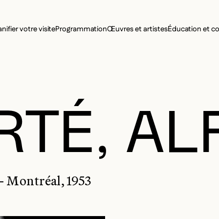
MENU SE
anifier votre visite
Programmation
Œuvres et artistes
Éducation et 
MENU PRI
RTÉ, AL
- Montréal, 1953