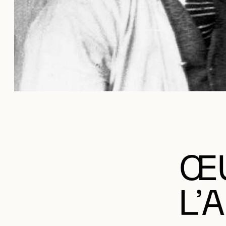
ŒU
L’