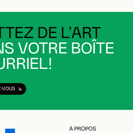
TEZ DE L’ART
S VOTRE BOÎTE
RRIEL!
Z-VOUS
À PROPOS