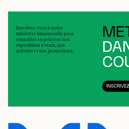
Inscrivez-vous à notre
MET
infolettre bimensuelle pour
connaître en primeur nos
DAN
expositions à venir, nos
activités et nos promotions.
COU
INSCRIVE