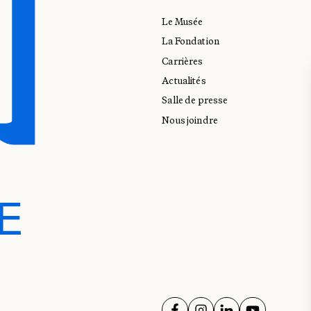
Le Musée
La Fondation
Carrières
Actualités
Salle de presse
Nous joindre
E
E
SUIVEZ-NOUS SUR
SUIVEZ-NOUS SUR
SUIVEZ-NOUS 
SUIVEZ-NO