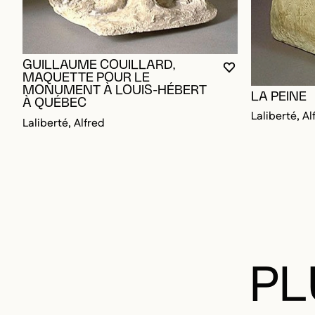
GUILLAUME COUILLARD,
VOUS DEVEZ ÊT
FERMER LA MO
OUVRIR LA MO
MAQUETTE POUR LE
MONUMENT À LOUIS-HÉBERT
LA PEINE
À QUÉBEC
Laliberté, Al
Laliberté, Alfred
PL