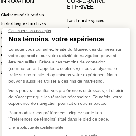
INNOVATION
CORPORATIVE
ET PRIVÉE
Chaire muséale Audain
Location d'espaces
Bibliothèque et archives
Activités corporatives
Incubateur d’innovations
Location d'œuvres
muséales
Voyagistes et professionnels
Guide de numérisation 3D
du tourisme
Commandes d'images
Prix en art actuel
Prix Lynne-Cohen
SUR
US SUR