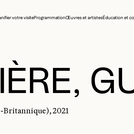
MENU SE
anifier votre visite
Programmation
Œuvres et artistes
Éducation et 
MENU PRI
ÈRE, G
e-Britannique), 2021