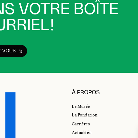
S VOTRE BOÎTE
RRIEL!
Z-VOUS
À PROPOS
Le Musée
La Fondation
Carrières
Actualités