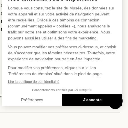
Voyagistes et professionnels
Guide de numérisation 3D
du tourisme
Commandes d'images
Prix en art actuel
Prix Lynne-Cohen
SUR
US SUR
EAUX SOC
fidentialité
Conditions d'utilisation
Politique d'achat en ligne