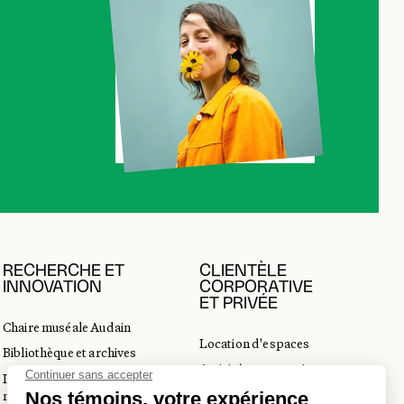
RECHERCHE ET
CLIENTÈLE
INNOVATION
CORPORATIVE
ET PRIVÉE
Chaire muséale Audain
Location d'espaces
Bibliothèque et archives
Activités corporatives
Incubateur d’innovations
Location d'œuvres
muséales