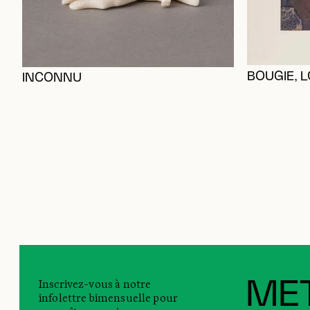
BOUGIE, L
INCONNU
Inscrivez-vous à notre
MET
infolettre bimensuelle pour