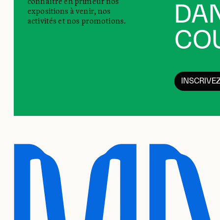
connaître en primeur nos
DAN
expositions à venir, nos
activités et nos promotions.
COU
INSCRIVE