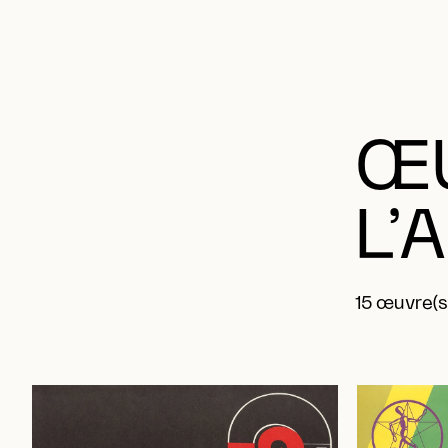
ŒU
L’
15 œuvre(s