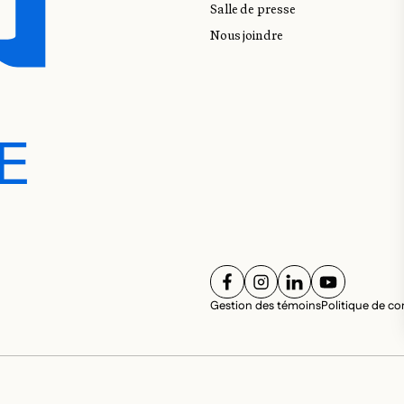
Salle de presse
Nous joindre
E
E
SUIVEZ-NOUS SUR
SUIVEZ-NOUS SUR
SUIVEZ-NOUS 
SUIVEZ-NO
RÉS
Gestion des témoins
Politique de con