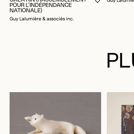
Guy Lalumièr
VOUS DEVEZ ÊT
FERMER LA MO
OUVRIR LA MO
POUR L’INDÉPENDANCE
NATIONALE)
Guy Lalumière & associés inc.
PL