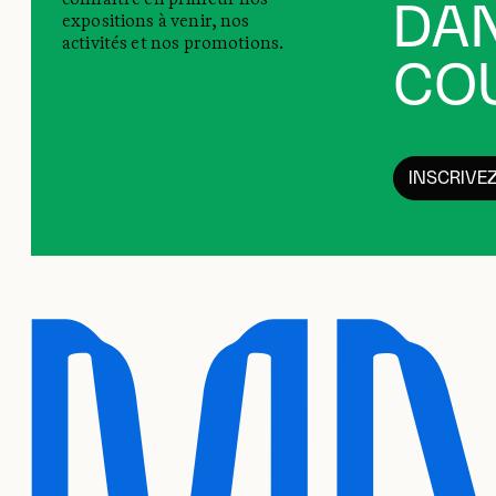
DAN
expositions à venir, nos
activités et nos promotions.
COU
INSCRIVE