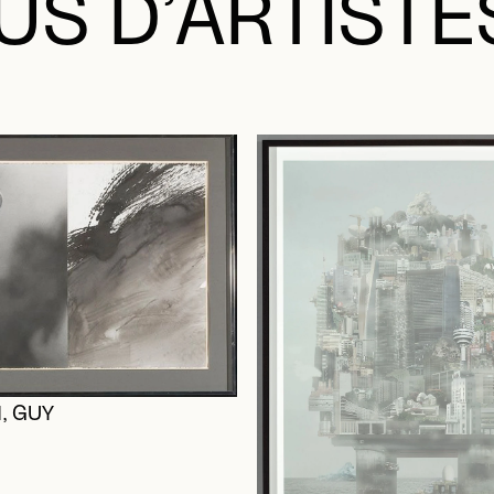
US D’ARTISTE
, GUY