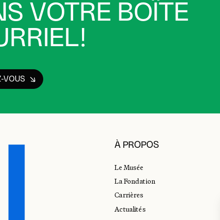
S VOTRE BOÎTE
RRIEL!
Z-VOUS
À PROPOS
Le Musée
La Fondation
Carrières
Actualités