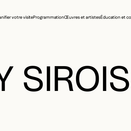
MENU SE
anifier votre visite
Programmation
Œuvres et artistes
Éducation et 
MENU PRI
 SIROIS