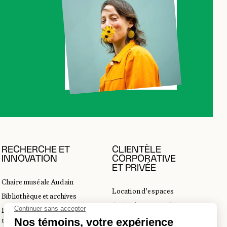
RECHERCHE ET
CLIENTÈLE
INNOVATION
CORPORATIVE
ET PRIVÉE
Chaire muséale Audain
Location d'espaces
Bibliothèque et archives
Activités corporatives
Incubateur d’innovations
Location d'œuvres
muséales