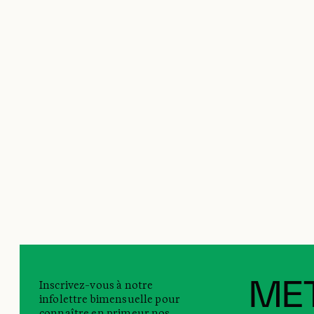
Inscrivez-vous à notre
MET
infolettre bimensuelle pour
connaître en primeur nos