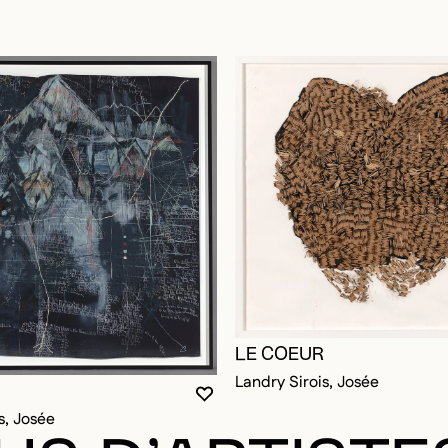
LE COEUR
Landry Sirois, Josée
VOUS DEVEZ ÊTRE CONNECTÉ P
FERMER LA MODALE
OUVRIR LA MODALE
s, Josée