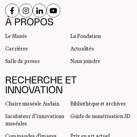
SUIVEZ-NOUS SUR
SUIVEZ-NOUS SUR
SUIVEZ-NOUS SUR
SUIVEZ-NOUS SUR
RÉSEAUX SOCIAUX
À PROPOS
Le Musée
La Fondation
Carrières
Actualités
Salle de presse
Nous joindre
RECHERCHE ET
INNOVATION
Chaire muséale Audain
Bibliothèque et archives
Incubateur d’innovations
Guide de numérisation 3D
muséales
Commandes d'images
Prix en art actuel