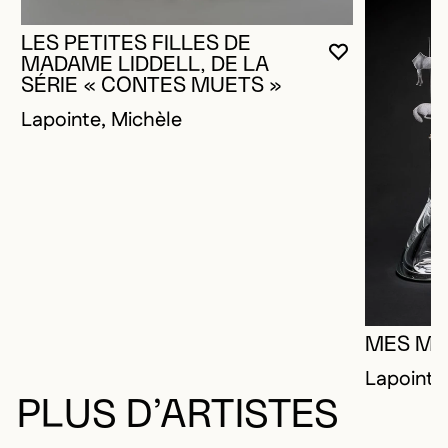
LES PETITES FILLES DE
VOUS DEVE
FERMER L
OUVRIR LA
MADAME LIDDELL, DE LA
SÉRIE « CONTES MUETS »
Lapointe, Michèle
MES MI
Lapointe
PLUS D’ARTISTES