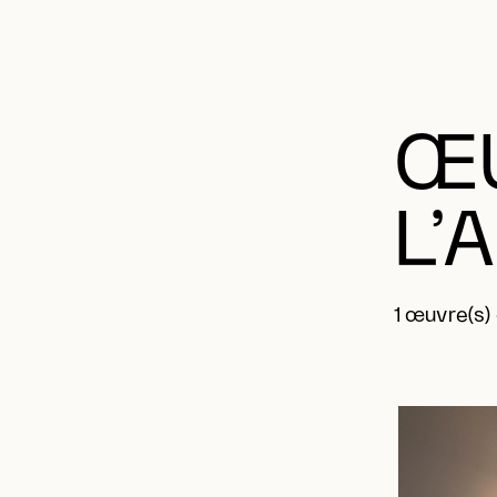
ŒU
L’
1 œuvre(s)