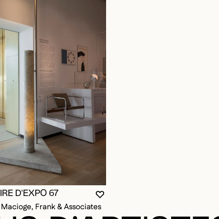
RE D'EXPO 67
VOUS DEVEZ ÊTRE CONNECTÉ P
FERMER LA MODALE
OUVRIR LA MODALE
F.; Macioge, Frank & Associates