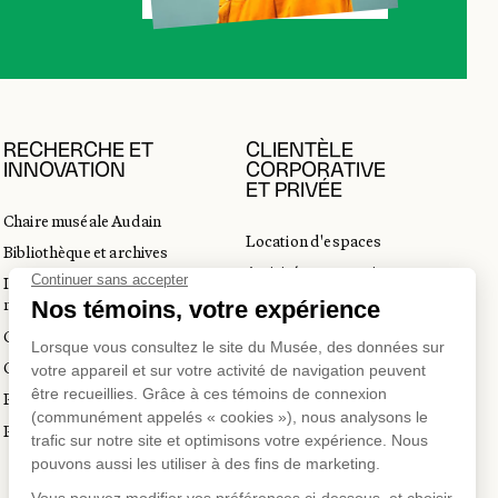
RECHERCHE ET
CLIENTÈLE
INNOVATION
CORPORATIVE
ET PRIVÉE
Chaire muséale Audain
Location d'espaces
Bibliothèque et archives
Activités corporatives
Incubateur d’innovations
Location d'œuvres
muséales
Voyagistes et professionnels
Guide de numérisation 3D
du tourisme
Commandes d'images
Prix en art actuel
Prix Lynne-Cohen