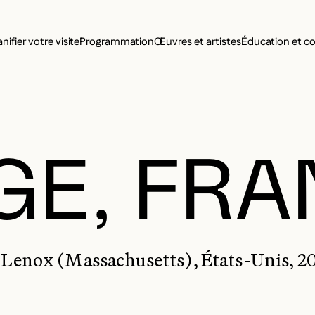
MENU SE
anifier votre visite
Programmation
Œuvres et artistes
Éducation et 
MENU PRI
GE, FRA
- Lenox (Massachusetts), États-Unis, 2