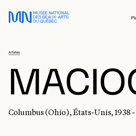
Sauter au menu principal
Sauter au contenu principal
Sauter au pied de page
Pl
Artistes
MACIO
Columbus (Ohio), États-Unis, 1938 