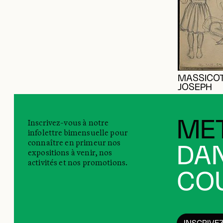
MASSICOT
JOSEPH
Inscrivez-vous à notre
MET
infolettre bimensuelle pour
connaître en primeur nos
DAN
expositions à venir, nos
activités et nos promotions.
COU