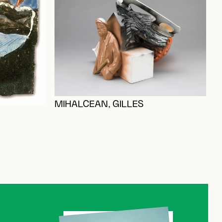
F
MIHALCEAN, GILLES