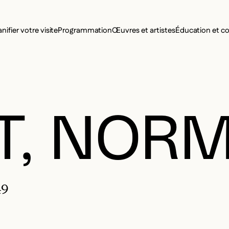
MENU SE
anifier votre visite
Programmation
Œuvres et artistes
Éducation et 
MENU PRI
T, NOR
49