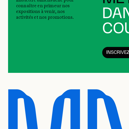
connaître en primeur nos
DAN
expositions à venir, nos
activités et nos promotions.
COU
INSCRIVE