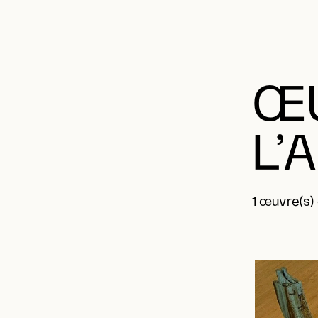
ŒU
L’
1 œuvre(s)