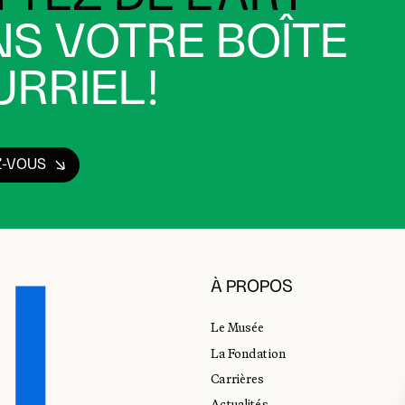
S VOTRE BOÎTE
RRIEL!
Z-VOUS
À PROPOS
Le Musée
La Fondation
Carrières
Actualités