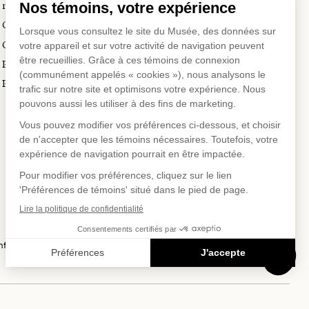
Location d'œuvres
muséales
Voyagistes et professionnels
Guide de numérisation 3D
du tourisme
Commandes d'images
Prix en art actuel
Prix Lynne-Cohen
SUR
US SUR
EAUX SOC
fidentialité
Conditions d'utilisation
Politique d'achat en ligne