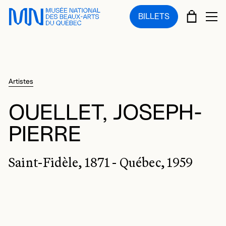
Sauter au menu principal
Sauter au contenu principal
Sauter au pied de page
PANIE
BILLETS
OU
Artistes
OUELLET, JOSEPH-
PIERRE
Saint-Fidèle, 1871 - Québec, 1959