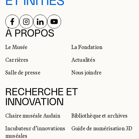
ET INITIÉS
SUIVEZ-NOUS SUR
SUIVEZ-NOUS SUR
SUIVEZ-NOUS SUR
SUIVEZ-NOUS SUR
RÉSEAUX SOCIAUX
À PROPOS
Le Musée
La Fondation
Carrières
Actualités
Salle de presse
Nous joindre
RECHERCHE ET
INNOVATION
Chaire muséale Audain
Bibliothèque et archives
Incubateur d’innovations
Guide de numérisation 3D
muséales