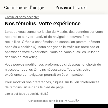
Commandes d'images
Prix en art actuel
Prix Lynne-Cohen
CLIENTÈLE CORPORATIVE
ET PRIVÉE
Location d'espaces
Activités corporatives
Location d'œuvres
Voyagistes et
professionnels du
tourisme
Gestion des témoins
Politique de confidentialité
Conditions d'utilisation
Politique d'achat en ligne
© 2026 MUSÉE NATIONAL DES BEAUX-ARTS DU
QUÉBEC