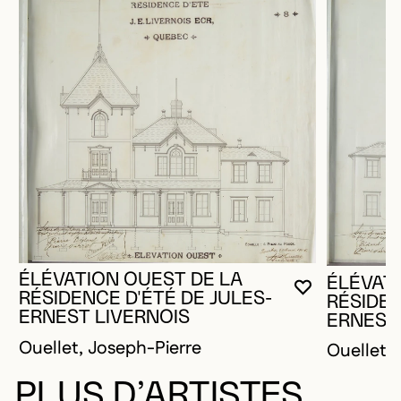
ÉLÉVATION OUEST DE LA
ÉLÉVATI
VOUS DEVE
FERMER L
OUVRIR LA
RÉSIDENCE D'ÉTÉ DE JULES-
RÉSIDEN
ERNEST LIVERNOIS
ERNEST
Ouellet, Joseph-Pierre
Ouellet,
PLUS D’ARTISTES