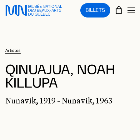
Sauter au menu principal
Sauter au contenu principal
Sauter au pied de page
PANIE
BILLETS
OU
Artistes
QINUAJUA, NOAH
KILLUPA
Nunavik, 1919 - Nunavik, 1963