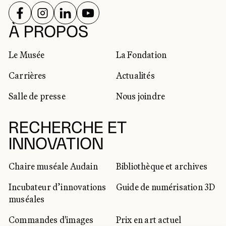
SUIVEZ-NOUS SUR
SUIVEZ-NOUS SUR
SUIVEZ-NOUS SUR
SUIVEZ-NOUS SUR
RÉSEAUX SOCIAUX
À PROPOS
Le Musée
La Fondation
Carrières
Actualités
Salle de presse
Nous joindre
RECHERCHE ET
INNOVATION
Chaire muséale Audain
Bibliothèque et archives
Incubateur d’innovations
Guide de numérisation 3D
muséales
Commandes d'images
Prix en art actuel