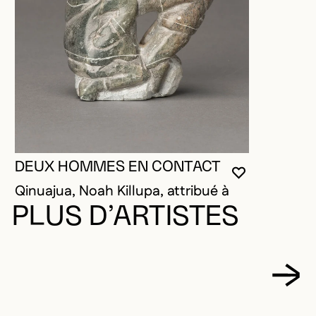
DEUX HOMMES EN CONTACT
VOUS DEVE
FERMER L
OUVRIR LA
Qinuajua, Noah Killupa, attribué à
PLUS D’ARTISTES