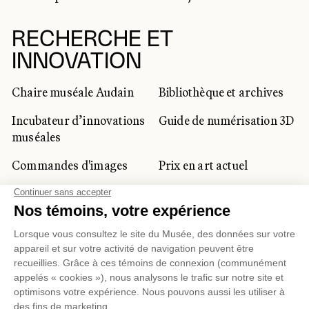
RECHERCHE ET
INNOVATION
Chaire muséale Audain
Bibliothèque et archives
Incubateur d’innovations
Guide de numérisation 3D
muséales
Commandes d'images
Prix en art actuel
Prix Lynne-Cohen
CLIENTÈLE CORPORATIVE
ET PRIVÉE
Location d'espaces
Activités corporatives