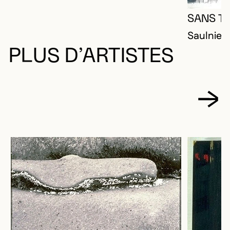
SANS TI
Saulnier,
PLUS D’ARTISTES