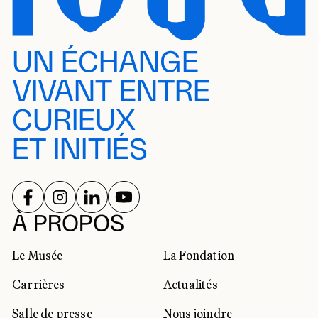
UN ÉCHANGE
VIVANT ENTRE
CURIEUX
ET INITIÉS
SUIVEZ-NOUS SUR
SUIVEZ-NOUS SUR
SUIVEZ-NOUS SUR
SUIVEZ-NOUS SUR
RÉSEAUX SOCIAUX
À PROPOS
Le Musée
La Fondation
Carrières
Actualités
Salle de presse
Nous joindre