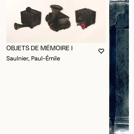
OBJETS DE MÉMOIRE I
VOUS DEVE
FERMER L
OUVRIR LA
Saulnier, Paul-Émile