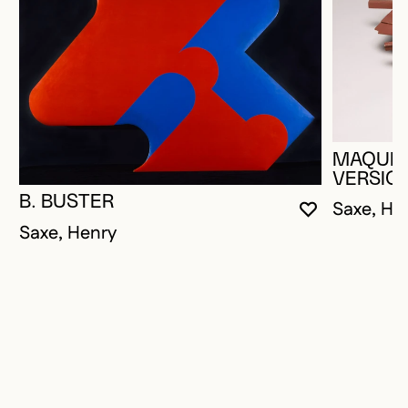
MAQUET
VERSION
B. BUSTER
Saxe, He
VOUS DEVE
FERMER L
OUVRIR LA
Saxe, Henry