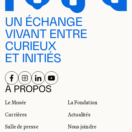
UN ÉCHANGE
VIVANT ENTRE
CURIEUX
ET INITIÉS
SUIVEZ-NOUS SUR
SUIVEZ-NOUS SUR
SUIVEZ-NOUS SUR
SUIVEZ-NOUS SUR
RÉSEAUX SOCIAUX
À PROPOS
Le Musée
La Fondation
Carrières
Actualités
Salle de presse
Nous joindre