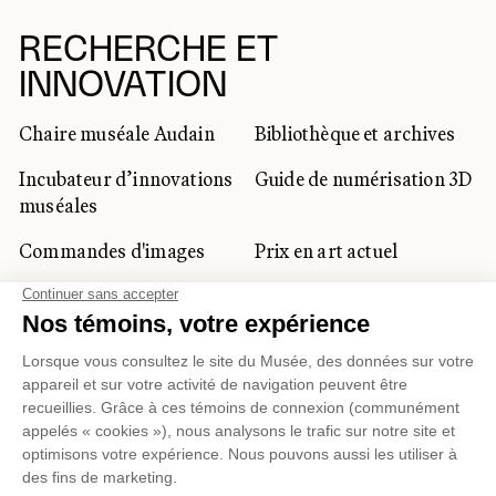
RECHERCHE ET
INNOVATION
Chaire muséale Audain
Bibliothèque et archives
Incubateur d’innovations
Guide de numérisation 3D
muséales
Commandes d'images
Prix en art actuel
Prix Lynne-Cohen
CLIENTÈLE CORPORATIVE
ET PRIVÉE
Location d'espaces
Activités corporatives
Location d'œuvres
Voyagistes et