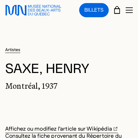
Sauter au menu principal
Sauter au contenu principal
Sauter au pied de page
PANIE
BILLETS
OU
Artistes
SAXE, HENRY
Montréal, 1937
Affichez ou modifiez l’article sur Wikipédia
Consultez la fiche provenant du Répertoire du