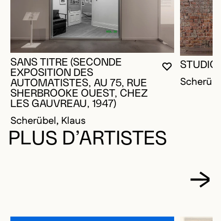
SANS TITRE (SECONDE
STUDIO
VOUS DEVE
FERMER L
OUVRIR LA
EXPOSITION DES
Scherübe
AUTOMATISTES, AU 75, RUE
SHERBROOKE OUEST, CHEZ
LES GAUVREAU, 1947)
Scherübel, Klaus
PLUS D’ARTISTES