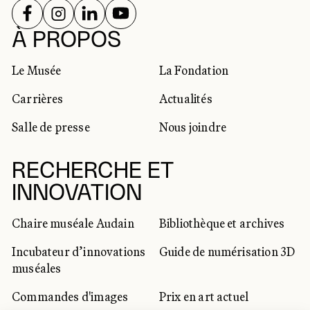
SUIVEZ-NOUS SUR
SUIVEZ-NOUS SUR
SUIVEZ-NOUS SUR
SUIVEZ-NOUS SUR
RÉSEAUX SOCIAUX
À PROPOS
Le Musée
La Fondation
Carrières
Actualités
Salle de presse
Nous joindre
RECHERCHE ET
INNOVATION
Chaire muséale Audain
Bibliothèque et archives
Incubateur d’innovations
Guide de numérisation 3D
muséales
Commandes d'images
Prix en art actuel