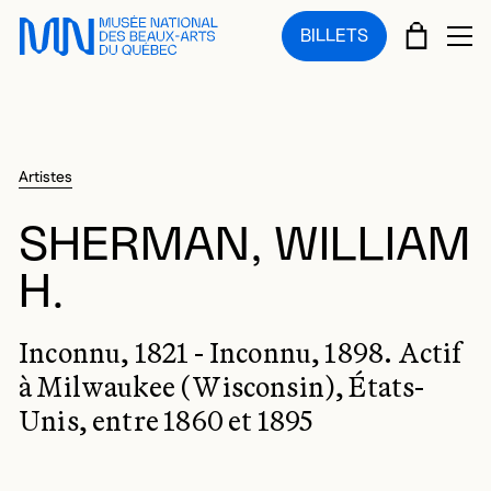
Sauter au menu principal
Sauter au contenu principal
Sauter au pied de page
PANIE
BILLETS
OU
Artistes
SHERMAN, WILLIAM
H.
Inconnu, 1821 - Inconnu, 1898. Actif
à Milwaukee (Wisconsin), États-
Unis, entre 1860 et 1895