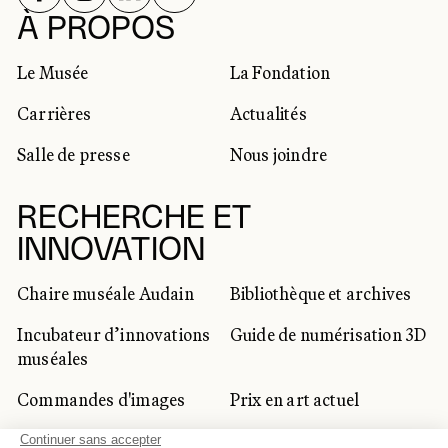
RÉSEAUX SOCIAUX
À PROPOS
Le Musée
La Fondation
Carrières
Actualités
Salle de presse
Nous joindre
RECHERCHE ET
INNOVATION
Chaire muséale Audain
Bibliothèque et archives
Incubateur d’innovations
Guide de numérisation 3D
muséales
Commandes d'images
Prix en art actuel
Prix Lynne-Cohen