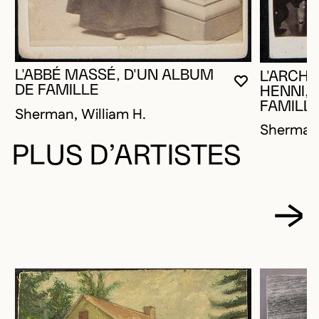
L'ABBÉ MASSÉ, D'UN ALBUM
L'ARCH
VOUS DEVE
FERMER L
OUVRIR LA
DE FAMILLE
HENNI, 
FAMILL
Sherman, William H.
Sherman,
PLUS D’ARTISTES