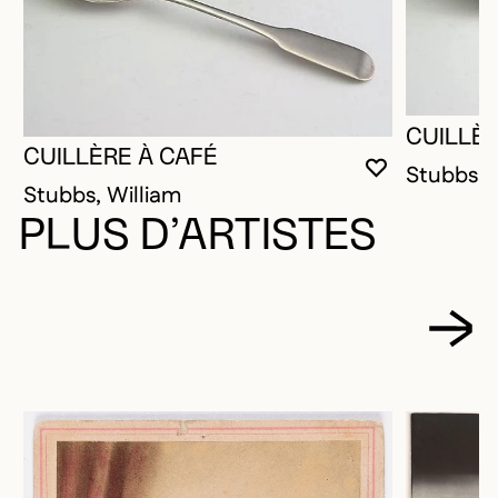
CUILLÈ
CUILLÈRE À CAFÉ
Stubbs, 
VOUS DEVE
FERMER L
OUVRIR LA
Stubbs, William
PLUS D’ARTISTES